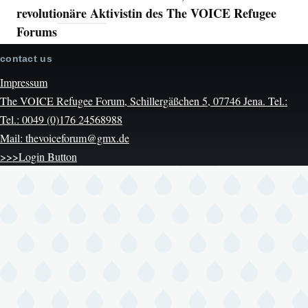
revolutionäre Aktivistin des The VOICE Refugee
Forums
contact us
Impressum
The VOICE Refugee Forum, Schillergäßchen 5, 07746 Jena. Tel.:
Tel.: 0049 (0)176 24568988
Mail: thevoiceforum@gmx.de
>>>Login Button