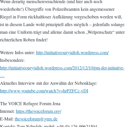
Wenn derartig menschenverachtende (und hier auch noch
wiederholte!) Übergriffe von Polizeibeamten kein angemessener
Riegel in Form rückhaltloser Aufklärung vorgeschoben werden will,
ist in diesem Lande wohl prinzipiell alles möglich – jedenfalls solange
man eine Uniform trägt und alleine damit schon „Welpenschutz“ unter
richterlichen Roben findet!
Weitere Infos unter:
http://initiativeouryjalloh.wordpress.com/
Insbesondere:
http://initiativeouryjalloh.wordpress.com/2012/12/10/pm-der-initiative-
…
Aktuelles Interview mit der Anwältin der Nebenklage:
http://www.youtube.com/watch?v=hrPZFCc-vDI
The VOICE Refugee Forum Jena
Internet:
https://thevoiceforum.org/
E-Mail:
thevoiceforum@gmx.de
Kontakt: Tom Ndindah; mobil: +49 (0) 176-99621504