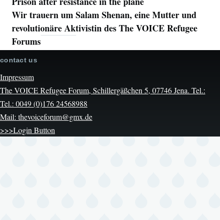
Prison after resistance in the plane
Wir trauern um Salam Shenan, eine Mutter und
revolutionäre Aktivistin des The VOICE Refugee
Forums
contact us
Impressum
The VOICE Refugee Forum, Schillergäßchen 5, 07746 Jena. Tel.:
Tel.: 0049 (0)176 24568988
Mail: thevoiceforum@gmx.de
>>>Login Button