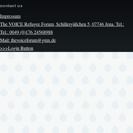
contact us
Impressum
The VOICE Refugee Forum, Schillergäßchen 5, 07746 Jena. Tel.:
Tel.: 0049 (0)176 24568988
Mail: thevoiceforum@gmx.de
>>>Login Button