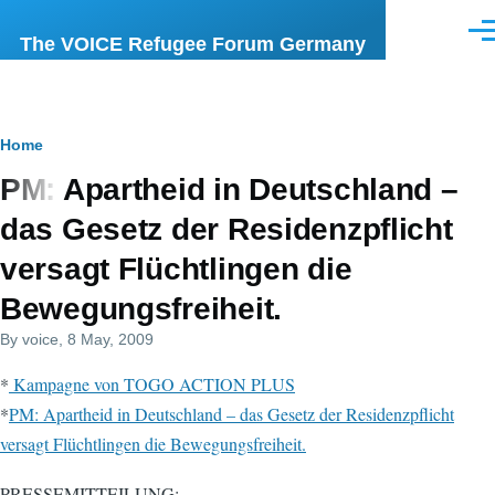
Skip to main content
Men
The VOICE Refugee Forum Germany
Breadcrumb
Home
PM: Apartheid in Deutschland –
das Gesetz der Residenzpflicht
versagt Flüchtlingen die
Bewegungsfreiheit.
By
voice
, 8 May, 2009
*
Kampagne von TOGO ACTION PLUS
*
PM: Apartheid in Deutschland – das Gesetz der Residenzpflicht
versagt Flüchtlingen die Bewegungsfreiheit.
PRESSEMITTEILUNG: