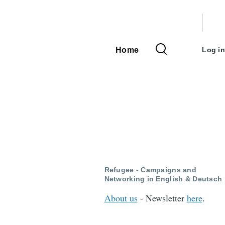
User
accou
Home
Log in
Main
menu
navigation
Refugee - Campaigns and
Networking in English & Deutsch
About us
- Newsletter
here
.