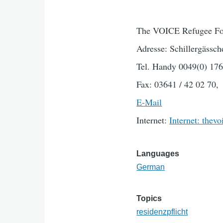
The VOICE Refugee Fo
Adresse: Schillergässch
Tel. Handy 0049(0) 17
Fax: 03641 / 42 02 70,
E-Mail
Internet:
Internet: thev
Languages
German
Topics
residenzpflicht