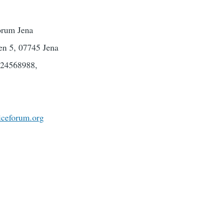
rum Jena
en 5, 07745 Jena
624568988,
oiceforum.org