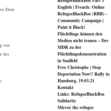
RefugeeBlackBox Part 1
English | French: Online
 wo Dein
RefugeeBlackBox (RBB) -
Community Campaign |
Paint it Black!
Flüchtlinge können den
Medien nicht trauen – Der
ng von
MDR zu der
Flüchtlingsdemonstration
e des
in Saalfeld
Free Christophe | Stop
Deportation Now!! Rally in
Hamburg, 19.03.21
e
Kontakt
Links: RefugeeBlackBox
Solidarity
Mirror the refugee