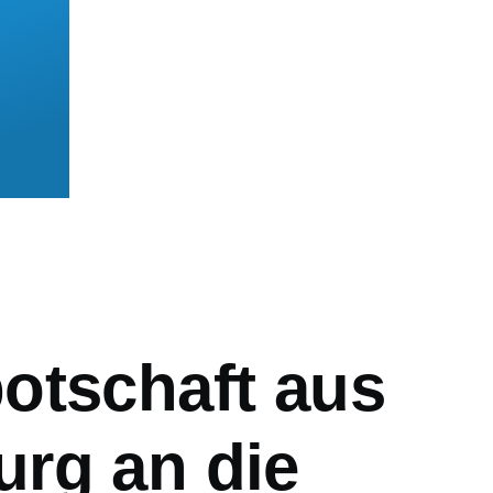
mb
otschaft aus
rg an die