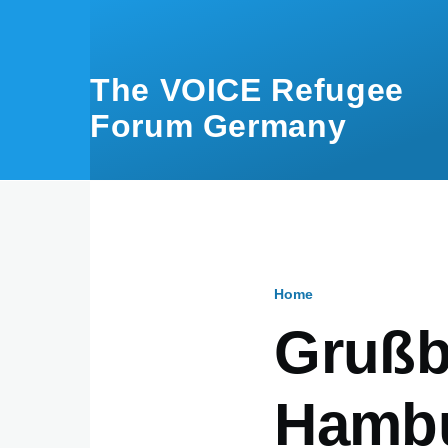
Skip to main content
The VOICE Refugee
Forum Germany
Home
Breadcru
Grußb
Hambu