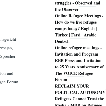
struggles - Observed and
the Observer
Online Refugee Meetings -
How do we live refugee
camps today? English |
Türkçe | Farsi | Arabic |
mtsgericht
Deutsch
Online refugee meetings -
erbajan,
Invitation and Program
 Sprecher
RBB Press and Invitation
r
to 25 Years Anniversary of
The VOICE Refugee
tion und
Forum
ugee Forum
RECLAIM YOUR
POLITICAL AUTONOMY
Refugees Cannot Trust the
Media - MDR on Refugee