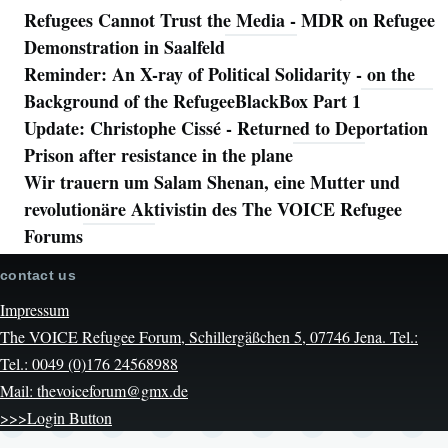
Refugees Cannot Trust the Media - MDR on Refugee
Demonstration in Saalfeld
Reminder: An X-ray of Political Solidarity - on the
Background of the RefugeeBlackBox Part 1
Update: Christophe Cissé - Returned to Deportation
Prison after resistance in the plane
Wir trauern um Salam Shenan, eine Mutter und
revolutionäre Aktivistin des The VOICE Refugee
Forums
contact us
Impressum
The VOICE Refugee Forum, Schillergäßchen 5, 07746 Jena. Tel.:
Tel.: 0049 (0)176 24568988
Mail: thevoiceforum@gmx.de
>>>Login Button