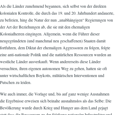
Als die Länder zunehmend begannen, sich selbst von der direkten
kolonialen Kontrolle, die durch das 19. und 20. Jahrhundert andauerte,
zu befreien, hing die Natur der nun „unabhängigen“ Regierungen von
der Art der Beziehungen ab, die sie mit den ehemaligen
Kolonialherren eingingen. Allgemein, wenn die Führer dieser
neugegründeten (und manchmal neu geschaffenen) Staaten damit
fortfuhren, dem Diktat der ehemaligen Aggressoren zu folgen, folgte
eine anti-nationale Politik und die natürlichen Ressourcen wurden an
westliche Länder ausverkauft. Wenn andererseits diese Länder
versuchten, ihren eigenen autonomen Weg zu gehen, hatten sie oft
unter wirtschaftlichen Boykotts, militärischen Interventionen und
Putschen zu leiden.
Wie auch immer, die Vorlage und, bis auf ganz wenige Ausnahmen
die Ergebnisse erweisen sich beinahe ausnahmslos als das Selbe: Die
Bevölkerung wurde durch Krieg und Hunger aus dem Land gejagt
statt dass die Ressourcen zu der Stärkung nationaler Infrastruktur und