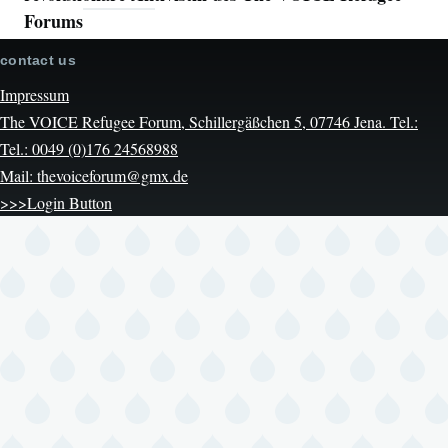
Forums
contact us
Impressum
The VOICE Refugee Forum, Schillergäßchen 5, 07746 Jena. Tel.:
Tel.: 0049 (0)176 24568988
Mail: thevoiceforum@gmx.de
>>>Login Button