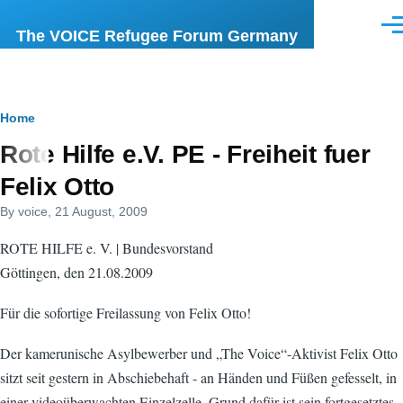
Skip to main content
Men
The VOICE Refugee Forum Germany
Breadcrumb
Home
Rote Hilfe e.V. PE - Freiheit fuer
Felix Otto
By
voice
, 21 August, 2009
ROTE HILFE e. V. | Bundesvorstand
Göttingen, den 21.08.2009
Für die sofortige Freilassung von Felix Otto!
Der kamerunische Asylbewerber und „The Voice“-Aktivist Felix Otto
sitzt seit gestern in Abschiebehaft - an Händen und Füßen gefesselt, in
einer videoüberwachten Einzelzelle. Grund dafür ist sein fortgesetztes