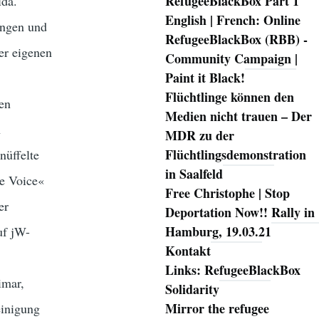
RefugeeBlackBox Part 1
lda.
English | French: Online
ingen und
RefugeeBlackBox (RBB) -
ner eigenen
Community Campaign |
Paint it Black!
Flüchtlinge können den
den
Medien nicht trauen – Der
n
MDR zu der
Flüchtlingsdemonstration
nüffelte
in Saalfeld
he Voice«
Free Christophe | Stop
er
Deportation Now!! Rally in
Hamburg, 19.03.21
uf jW-
Kontakt
Links: RefugeeBlackBox
imar,
Solidarity
Mirror the refugee
einigung