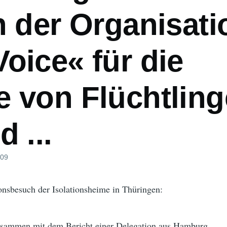
n der Organisati
oice« für die
e von Flüchtlin
d ...
009
nsbesuch der Isolationsheime in Thüringen:
usammen mit dem Bericht einer Delegation aus Hamburg