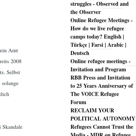
struggles - Observed and
the Observer
Online Refugee Meetings -
How do we live refugee
camps today? English |
Türkçe | Farsi | Arabic |
 Sein Amt
Deutsch
Online refugee meetings -
reits 2008
Invitation and Program
ts. Selbst
RBB Press and Invitation
, solange
to 25 Years Anniversary of
The VOICE Refugee
lich
Forum
RECLAIM YOUR
POLITICAL AUTONOMY
Refugees Cannot Trust the
ei Skandale
Media - MDR on Refugee