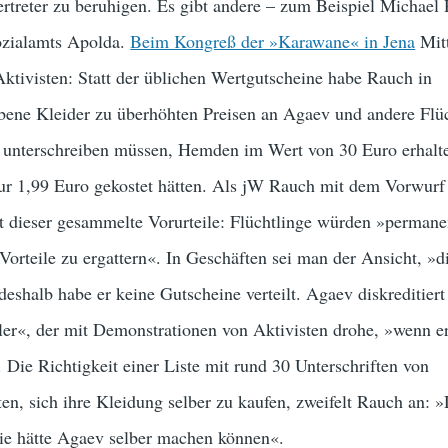
rtreter zu beruhigen. Es gibt andere – zum Beispiel Michael
Sozialamts Apolda.
Beim Kongreß der »Karawane« in Jena
Mit
ktivisten: Statt der üblichen Wertgutscheine habe Rauch in
rbene Kleider zu überhöhten Preisen an Agaev und andere Flü
en unterschreiben müssen, Hemden im Wert von 30 Euro erhalt
nur 1,99 Euro gekostet hätten. Als jW Rauch mit dem Vorwurf
tet dieser gesammelte Vorurteile: Flüchtlinge würden »permane
 Vorteile zu ergattern«. In Geschäften sei man der Ansicht, »d
deshalb habe er keine Gutscheine verteilt. Agaev diskreditiert 
er«, der mit Demonstrationen von Aktivisten drohe, »wenn er
Die Richtigkeit einer Liste mit rund 30 Unterschriften von
rten, sich ihre Kleidung selber zu kaufen, zweifelt Rauch an:
die hätte Agaev selber machen können«.