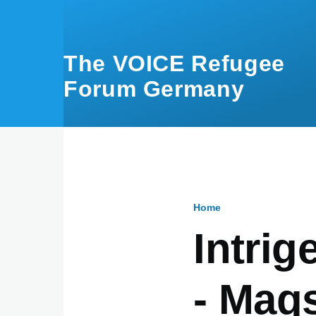
Skip to main content
The VOICE Refugee
Forum Germany
Home
Breadcru
Intri
- Maq