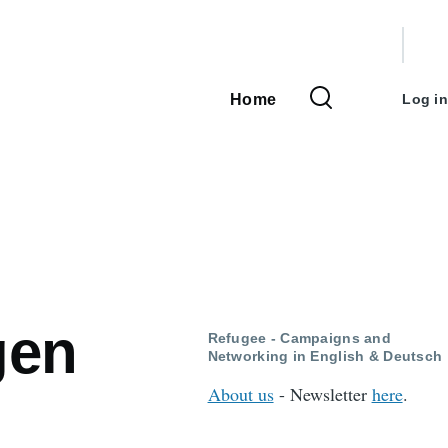
User
accou
Home
Log in
Main
menu
navigation
gen
Refugee - Campaigns and
Networking in English & Deutsch
About us
- Newsletter
here
.