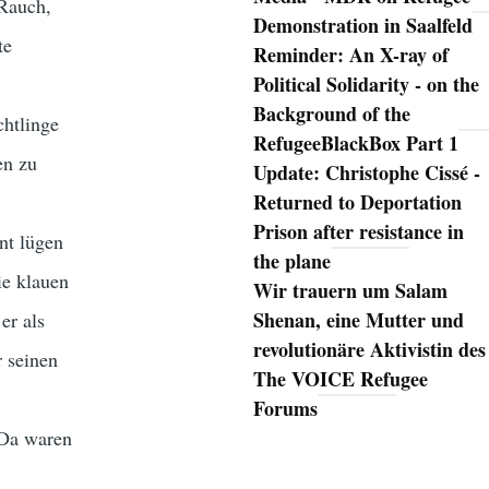
 Rauch,
Demonstration in Saalfeld
te
Reminder: An X-ray of
Political Solidarity - on the
Background of the
chtlinge
RefugeeBlackBox Part 1
en zu
Update: Christophe Cissé -
Returned to Deportation
Prison after resistance in
nt lügen
the plane
ie klauen
Wir trauern um Salam
Shenan, eine Mutter und
er als
revolutionäre Aktivistin des
 seinen
The VOICE Refugee
Forums
 »Da waren