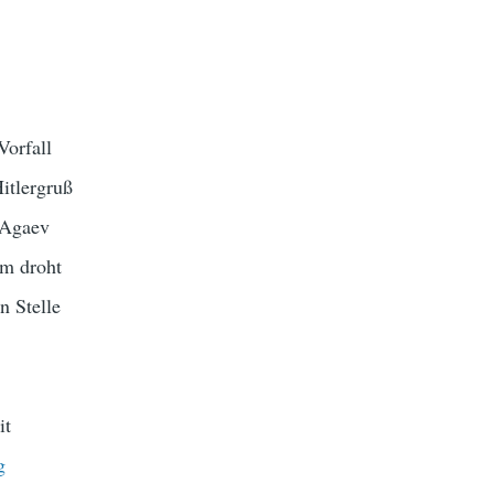
Vorfall
itlergruß
 Agaev
hm droht
n Stelle
it
g