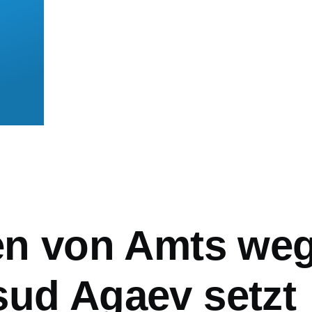
mb
gen von Amts we
sud Agaev setzt