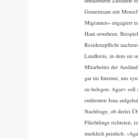
unhaltbaren Zustände ei
Gemeinsam mit Menschen
Migranten« engagiert er
Haut erwehren. Beispiel
Residenzpflicht nachzuw
Landkreis, in dem sie 
Mitarbeiter der Auslän
gar im Internet, um zy
zu belegen: Agaev soll
entfernten Jena aufgeh
Nachfrage, ob derlei Ü
Flüchtlinge richteten, 
merklich peinlich: »Aga