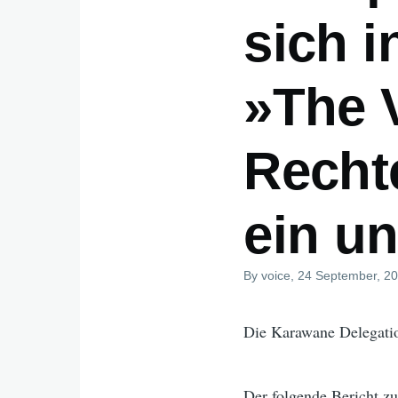
sich i
»The V
Recht
ein un
By
voice
, 24 September, 2
Die Karawane Delegatio
Der folgende Bericht z