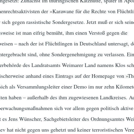
ngesetzt: Zunächst im thüringischen Katzhütte, später in Apo
rechtsaktivisten der »Karawane für die Rechte von Flüchtl
 sich gegen rassistische Sondergesetze. Jetzt muß er sich sei
sweise ist man eifrig bemüht, ihm einen Verstoß gegen die
eisen – nach der ist Flüchtlingen in Deutschland untersagt, 
untergebracht sind, ohne Sondergenehmigung zu verlassen. Ei
derbehörde des Landrats­amts Weimarer Land namens Klos sch
nischerweise anhand eines Eintrags auf der Homepage von »T
 sich als Versammlungsleiter einer Demo im nur zehn Kilomet
alten haben – außerhalb des ihm zugewiesenen Landkreises. A
berwachungsmaßnahmen sich vor allem gegen politisch aktive
ist es Jens Wünscher, Sachgebietsleiter des Ordnungsamtes We
ev hat nicht gegen uns gehetzt und keiner terroristischen Ver