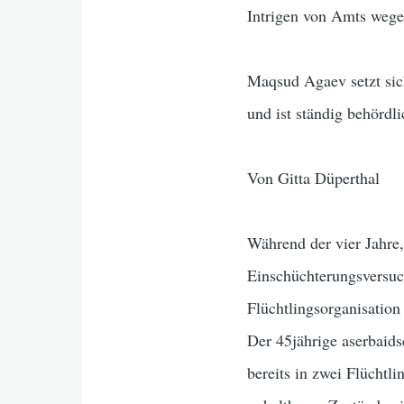
Intrigen von Amts weg
Maqsud Agaev setzt sich
und ist ständig behördl
Von Gitta Düperthal
Während der vier Jahre,
Einschüchterungsversuch
Flüchtlingsorganisatio
Der 45jährige aserbaids
bereits in zwei Flücht