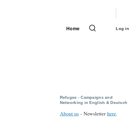
User
accou
Home
Log in
Main
menu
navigation
Refugee - Campaigns and
Networking in English & Deutsch
About us
- Newsletter
here
.