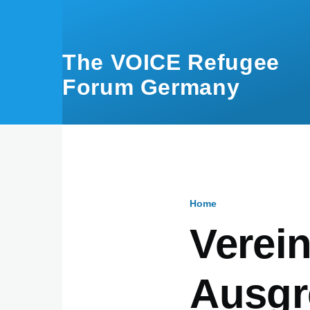
Skip to main content
The VOICE Refugee
Forum Germany
Home
Breadcru
Verein
Ausgr