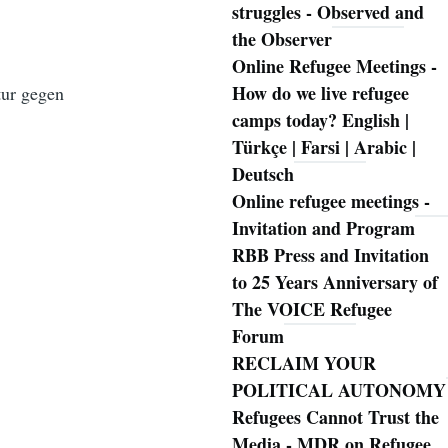
struggles - Observed and
the Observer
Online Refugee Meetings -
How do we live refugee
tur gegen
camps today? English |
Türkçe | Farsi | Arabic |
Deutsch
Online refugee meetings -
Invitation and Program
RBB Press and Invitation
to 25 Years Anniversary of
The VOICE Refugee
Forum
RECLAIM YOUR
POLITICAL AUTONOMY
Refugees Cannot Trust the
Media - MDR on Refugee