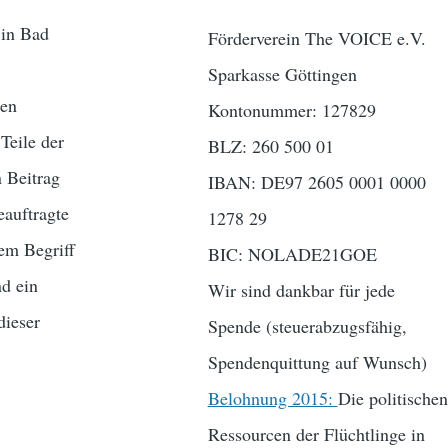
 in Bad
Förderverein The VOICE e.V.
Sparkasse Göttingen
hen
Kontonummer: 127829
Teile der
BLZ: 260 500 01
n Beitrag
IBAN: DE97 2605 0001 0000
eauftragte
1278 29
em Begriff
BIC: NOLADE21GOE
nd ein
Wir sind dankbar für jede
dieser
Spende (steuerabzugsfähig,
Spendenquittung auf Wunsch)
Belohnung 2015:
Die politischen
Ressourcen der Flüchtlinge in