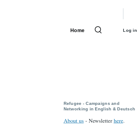
User
accou
Home
Log in
Main
menu
navigation
Refugee - Campaigns and
Networking in English & Deutsch
About us
- Newsletter
here
.