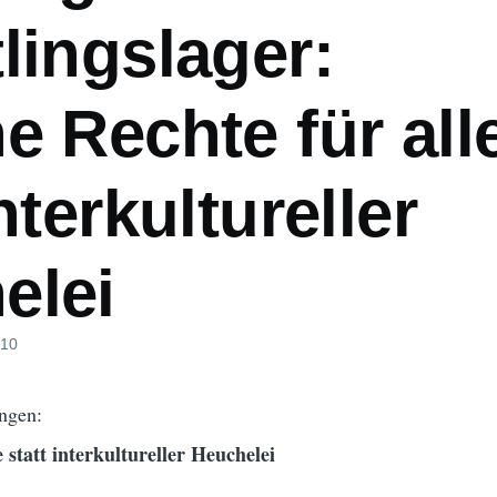
lingslager:
e Rechte für all
interkultureller
elei
010
ngen:
 statt interkultureller Heuchelei