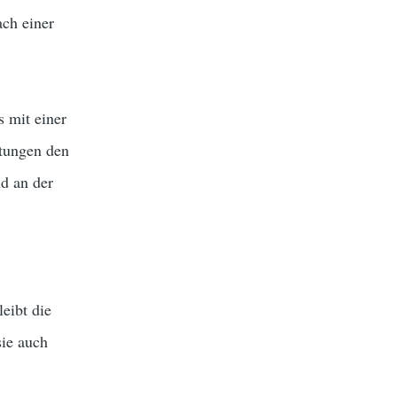
ach einer
s mit einer
stungen den
nd an der
eibt die
ie auch