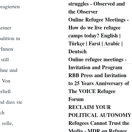
struggles - Observed and
eagierten
the Observer
Online Refugee Meetings -
How do we live refugee
seiner
camps today? English |
alition in
Türkçe | Farsi | Arabic |
rInnen
Deutsch
Online refugee meetings -
till
Invitation and Program
ühne und
RBB Press and Invitation
. Von
to 25 Years Anniversary of
The VOICE Refugee
rließ
Forum
nd dass sie
RECLAIM YOUR
ch
POLITICAL AUTONOMY
Refugees Cannot Trust the
 solle,
Media - MDR on Refugee