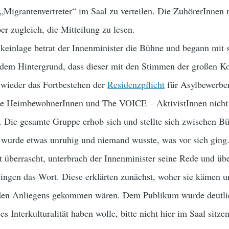
Migrantenvertreter“ im Saal zu verteilen. Die ZuhörerInnen r
er zugleich, die Mitteilung zu lesen.
keinlage betrat der Innenminister die Bühne und begann mit 
 dem Hintergrund, dass dieser mit den Stimmen der großen Ko
 wieder das Fortbestehen der
Residenzpflicht
für Asylbewerbe
 die HeimbewohnerInnen und The VOICE – AktivistInnen nicht s
. Die gesamte Gruppe erhob sich und stellte sich zwischen B
 wurde etwas unruhig und niemand wusste, was vor sich ging
t überrascht, unterbrach der Innenminister seine Rede und übe
lingen das Wort. Diese erklärten zunächst, woher sie kämen u
nden Anliegens gekommen wären. Dem Publikum wurde deutli
s Interkulturalität haben wolle, bitte nicht hier im Saal sitzen