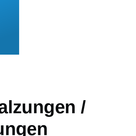
mb
alzungen /
ungen