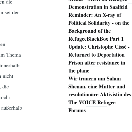
en die
Demonstration in Saalfeld
m sei der
Reminder: An X-ray of
Political Solidarity - on the
Background of the
RefugeeBlackBox Part 1
den
Update: Christophe Cissé -
Returned to Deportation
 zum Thema
Prison after resistance in
innerhalb
the plane
 nicht
Wir trauern um Salam
Shenan, eine Mutter und
 die
revolutionäre Aktivistin des
lmehr
The VOICE Refugee
 außerhalb
Forums