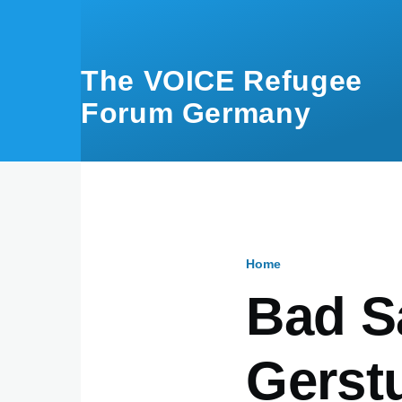
Skip to main content
The VOICE Refugee
Forum Germany
Home
Breadcru
Bad S
Gerst