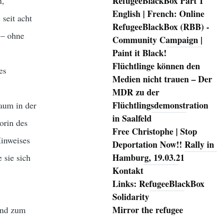
RefugeeBlackBox Part 1
n,
English | French: Online
seit acht
RefugeeBlackBox (RBB) -
 – ohne
Community Campaign |
Paint it Black!
Flüchtlinge können den
es
Medien nicht trauen – Der
MDR zu der
Flüchtlingsdemonstration
aum in der
in Saalfeld
orin des
Free Christophe | Stop
Hinweises
Deportation Now!! Rally in
Hamburg, 19.03.21
 sie sich
Kontakt
Links: RefugeeBlackBox
Solidarity
Mirror the refugee
und zum