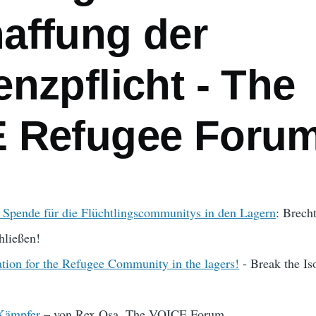
affung der
nzpflicht - The
 Refugee Foru
r Spende für die Flüchtlingscommunitys in den Lagern
: Brecht
hließen!
ion for the Refugee Community in the lagers!
- Break the Is
 Kämpfer
– von Rex Osa, The VOICE Forum