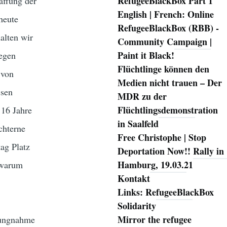
RefugeeBlackBox Part 1
affung der
English | French: Online
heute
RefugeeBlackBox (RBB) -
halten wir
Community Campaign |
Paint it Black!
gegen
Flüchtlinge können den
 von
Medien nicht trauen – Der
ssen
MDR zu der
Flüchtlingsdemonstration
 16 Jahre
in Saalfeld
chterne
Free Christophe | Stop
ag Platz
Deportation Now!! Rally in
Hamburg, 19.03.21
d warum
Kontakt
Links: RefugeeBlackBox
Solidarity
Mirror the refugee
llungnahme