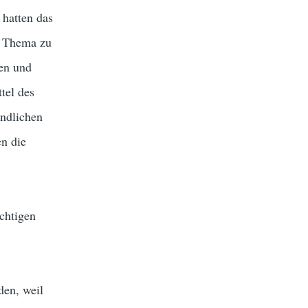
 hatten das
um Thema zu
nen und
tel des
indlichen
en die
ichtigen
den, weil