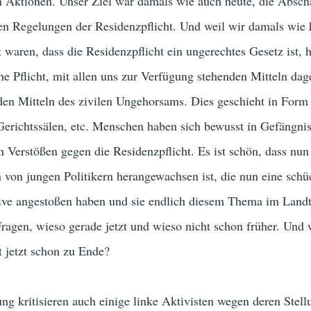
n Aktionen. Unser Ziel war damals wie auch heute, die Absch
hen Regelungen der Residenzpflicht. Und weil wir damals wie 
 waren, dass die Residenzpflicht ein ungerechtes Gesetz ist, 
he Pflicht, mit allen uns zur Verfügung stehenden Mitteln da
den Mitteln des zivilen Ungehorsams. Dies geschieht in Form
Gerichtssälen, etc. Menschen haben sich bewusst in Gefängni
n Verstößen gegen die Residenzpflicht. Es ist schön, dass nun
 von jungen Politikern herangewachsen ist, die nun eine schü
ative angestoßen haben und sie endlich diesem Thema im Landt
 Fragen, wieso gerade jetzt und wieso nicht schon früher. Un
 jetzt schon zu Ende?
rung kritisieren auch einige linke Aktivisten wegen deren Ste