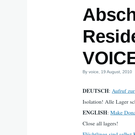
Absch
Reside
VOICE
By
voice
, 19 August, 2010
DEUTSCH
:
Aufruf zu
Isolation! Alle Lager sc
ENGLISH
:
Make Donat
Close all lagers!
Flüchtlinge sind selbst