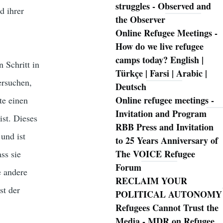
struggles - Observed and
d ihrer
the Observer
Online Refugee Meetings -
How do we live refugee
camps today? English |
n Schritt in
Türkçe | Farsi | Arabic |
ersuchen,
Deutsch
Online refugee meetings -
te einen
Invitation and Program
ist. Dieses
RBB Press and Invitation
 und ist
to 25 Years Anniversary of
The VOICE Refugee
ss sie
Forum
e andere
RECLAIM YOUR
st der
POLITICAL AUTONOMY
Refugees Cannot Trust the
Media - MDR on Refugee