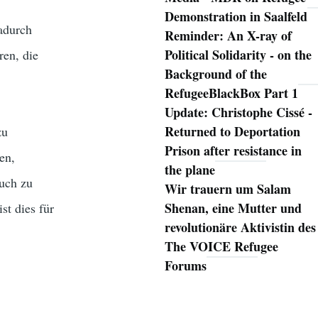
Demonstration in Saalfeld
dadurch
Reminder: An X-ray of
Political Solidarity - on the
ren, die
Background of the
RefugeeBlackBox Part 1
Update: Christophe Cissé -
Returned to Deportation
zu
Prison after resistance in
fen,
the plane
such zu
Wir trauern um Salam
Shenan, eine Mutter und
st dies für
revolutionäre Aktivistin des
The VOICE Refugee
Forums