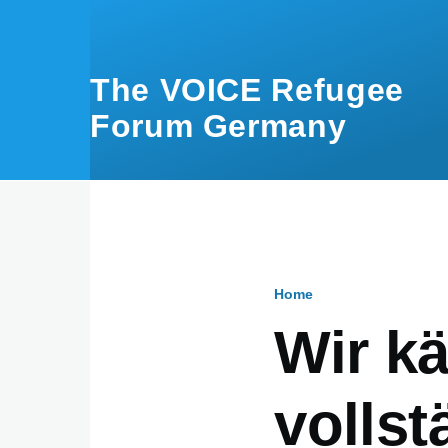
Skip to main content
The VOICE Refugee
Forum Germany
Home
Breadcru
Wir kä
vollst