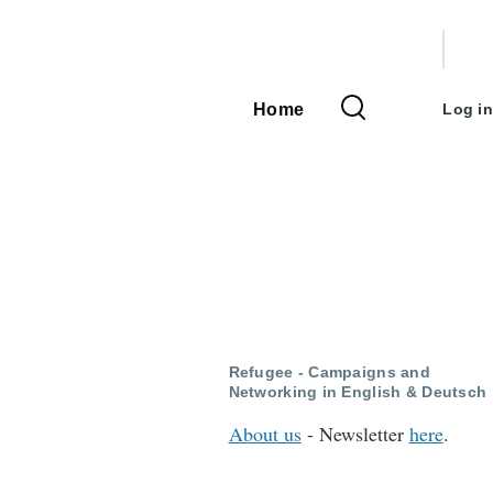
User
accou
Home
Log in
Main
menu
navigation
Refugee - Campaigns and
Networking in English & Deutsch
About us
- Newsletter
here
.