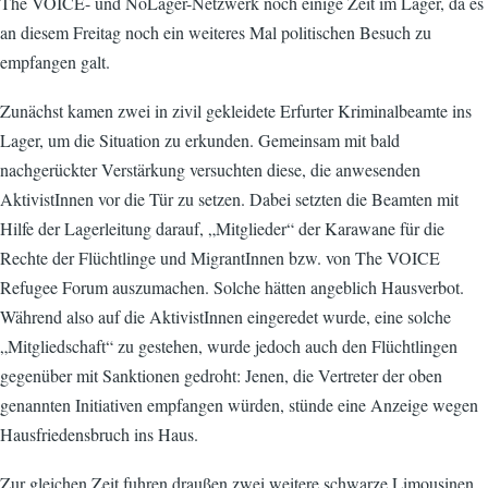
The VOICE- und NoLager-Netzwerk noch einige Zeit im Lager, da es
an diesem Freitag noch ein weiteres Mal politischen Besuch zu
empfangen galt.
Zunächst kamen zwei in zivil gekleidete Erfurter Kriminalbeamte ins
Lager, um die Situation zu erkunden. Gemeinsam mit bald
nachgerückter Verstärkung versuchten diese, die anwesenden
AktivistInnen vor die Tür zu setzen. Dabei setzten die Beamten mit
Hilfe der Lagerleitung darauf, „Mitglieder“ der Karawane für die
Rechte der Flüchtlinge und MigrantInnen bzw. von The VOICE
Refugee Forum auszumachen. Solche hätten angeblich Hausverbot.
Während also auf die AktivistInnen eingeredet wurde, eine solche
„Mitgliedschaft“ zu gestehen, wurde jedoch auch den Flüchtlingen
gegenüber mit Sanktionen gedroht: Jenen, die Vertreter der oben
genannten Initiativen empfangen würden, stünde eine Anzeige wegen
Hausfriedensbruch ins Haus.
Zur gleichen Zeit fuhren draußen zwei weitere schwarze Limousinen