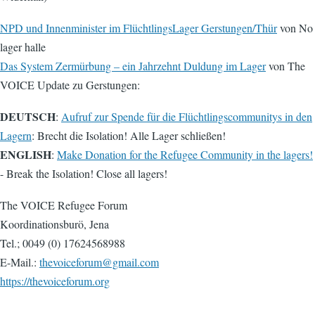
NPD und Innenminister im FlüchtlingsLager Gerstungen/Thür
von No
lager halle
Das System Zermürbung – ein Jahrzehnt Duldung im Lager
von The
VOICE Update zu Gerstungen:
DEUTSCH
:
Aufruf zur Spende für die Flüchtlingscommunitys in den
Lagern
: Brecht die Isolation! Alle Lager schließen!
ENGLISH
:
Make Donation for the Refugee Community in the lagers!
- Break the Isolation! Close all lagers!
The VOICE Refugee Forum
Koordinationsburö, Jena
Tel.; 0049 (0) 17624568988
E-Mail.:
thevoiceforum@gmail.com
https://thevoiceforum.org