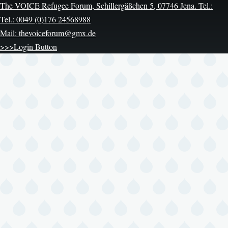
The VOICE Refugee Forum, Schillergäßchen 5, 07746 Jena. Tel.:
Tel.: 0049 (0)176 24568988
Mail: thevoiceforum@gmx.de
>>>Login Button