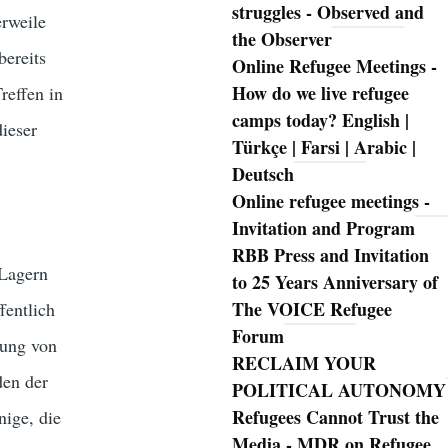
struggles - Observed and
erweile
the Observer
bereits
Online Refugee Meetings -
How do we live refugee
reffen in
camps today? English |
ieser
Türkçe | Farsi | Arabic |
Deutsch
Online refugee meetings -
Invitation and Program
RBB Press and Invitation
 Lagern
to 25 Years Anniversary of
The VOICE Refugee
fentlich
Forum
tung von
RECLAIM YOUR
den der
POLITICAL AUTONOMY
Refugees Cannot Trust the
nige, die
Media - MDR on Refugee