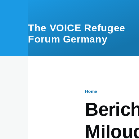
Skip to main content
The VOICE Refugee
Forum Germany
Home
Breadcru
Berich
Milou