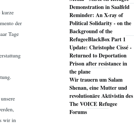
Demonstration in Saalfeld
– kurze
Reminder: An X-ray of
Political Solidarity - on the
amento der
Background of the
paar Tage
RefugeeBlackBox Part 1
Update: Christophe Cissé -
Returned to Deportation
erstattung
Prison after resistance in
the plane
tung.
Wir trauern um Salam
Shenan, eine Mutter und
revolutionäre Aktivistin des
 unsere
The VOICE Refugee
werden,
Forums
 wir in