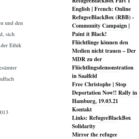
RefugeeBlackBox Part 1
English | French: Online
RefugeeBlackBox (RBB) -
gen und den
Community Campaign |
Paint it Black!
d, sich
Flüchtlinge können den
 der Ethik
Medien nicht trauen – Der
MDR zu der
Flüchtlingsdemonstration
esämter
in Saalfeld
ndfach
Free Christophe | Stop
Deportation Now!! Rally in
Hamburg, 19.03.21
Kontakt
2013
Links: RefugeeBlackBox
Solidarity
Mirror the refugee