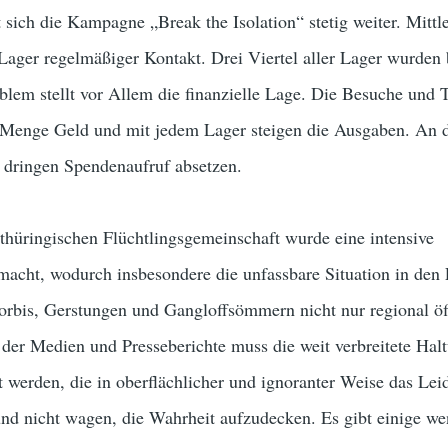
 sich die Kampagne „Break the Isolation“ stetig weiter. Mittl
r Lager regelmäßiger Kontakt. Drei Viertel aller Lager wurden 
blem stellt vor Allem die finanzielle Lage. Die Besuche und T
 Menge Geld und mit jedem Lager steigen die Ausgaben. An d
n dringen Spendenaufruf absetzen.
hüringischen Flüchtlingsgemeinschaft wurde eine intensive
emacht, wodurch insbesondere die unfassbare Situation in den
orbis, Gerstungen und Gangloffsömmern nicht nur regional öf
der Medien und Presseberichte muss die weit verbreitete Hal
rt werden, die in oberflächlicher und ignoranter Weise das Lei
nd nicht wagen, die Wahrheit aufzudecken. Es gibt einige we