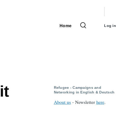
User
accou
Home
Log in
Main
menu
navigation
it
Refugee - Campaigns and
Networking in English & Deutsch
About us
- Newsletter
here
.