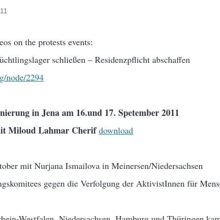
011
os on the protests events:
lüchtlingslager schließen – Residenzpflicht abschaffen
rg/node/2294
nierung in Jena am 16.und 17. Spetember 2011
mit Miloud Lahmar Cherif
download
ktober mit Nurjana Ismailova in Meinersen/Niedersachsen
ngskomitees gegen die Verfolgung der AktivistInnen für Men
drhein-Westfalen, Niedersachsen, Hamburg und Thüringen ka