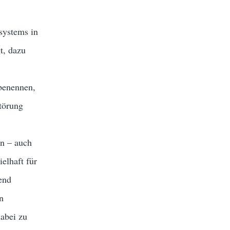
systems in
t, dazu
 benennen,
störung
en – auch
elhaft für
end
n
abei zu