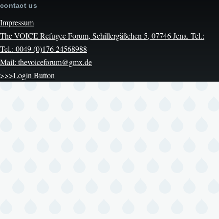
contact us
Impressum
The VOICE Refugee Forum, Schillergäßchen 5, 07746 Jena. Tel.:
Tel.: 0049 (0)176 24568988
Mail: thevoiceforum@gmx.de
>>>Login Button