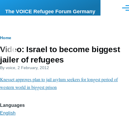
Skip to main content
Men
The VOICE Refugee Forum Germany
Breadcrumb
Home
Video: Israel to become biggest
jailer of refugees
By
voice
, 2 February, 2012
Knesset approves plan to jail asylum seekers for longest period of
western world in biggest prison
Languages
English