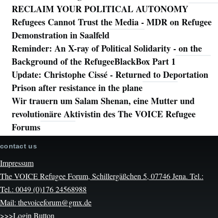
RECLAIM YOUR POLITICAL AUTONOMY
Refugees Cannot Trust the Media - MDR on Refugee
Demonstration in Saalfeld
Reminder: An X-ray of Political Solidarity - on the
Background of the RefugeeBlackBox Part 1
Update: Christophe Cissé - Returned to Deportation
Prison after resistance in the plane
Wir trauern um Salam Shenan, eine Mutter und
revolutionäre Aktivistin des The VOICE Refugee
Forums
contact us
Impressum
The VOICE Refugee Forum, Schillergäßchen 5, 07746 Jena. Tel.:
Tel.: 0049 (0)176 24568988
Mail: thevoiceforum@gmx.de
>>>Login Button