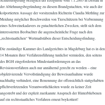
Schlussfolgerung bezüglich der Ereignisse vom 7.1.2005 in Dessau in
der Ablehnungsbegründung zu diesem Brandgutachten, wie auch der
kolportierten Aussage der vorsitzenden Richterin Claudia Methling zur
Meidung möglicher Beschwerden von Tierschützern bei Verbrennung
eines Schweinekadavers zu gutachterlichen Zwecken, stellt sich dem
interessierten Beobachter die augenscheinliche Frage nach den
„rechtsstaatlichen“ Wertmaßstäben dieser Entscheidungsfindung.
Die zuständige Kammer des Landgerichtes in Magdeburg hat es in den
14 Monaten ihrer Verfahrensführung tunlichst vermieden, den seitens
des BGH eingeforderten Mindestanforderungen an das
Revisionsverfahren auch nur annähernd gerecht zu werden – eine
objektivierende Vervollständigung der Beweisaufnahme wurde
nachhaltig verhindert, eine Benennung der offensichtlich stattgehabten
pflichtverletzenden Verantwortlichkeiten wurde zu keiner Zeit
angestrebt und der explizit zuerkannte Anspruch der Hinterbliebenen
auf ein rechtsstaatliches Verfahren erneut boykottiert!