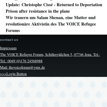
Update: Christophe Cissé - Returned to Deportation
Prison after resistance in the plane
Wir trauern um Salam Shenan, eine Mutter und
revolutionäre Aktivistin des The VOICE Refugee
Forums
contact us
Impressum
The VOICE Refugee Forum, Schillergäßchen 5, 07746 Jena. Tel.:
Tel.: 0049 (0)176 24568988
Mail: thevoiceforum@gmx.de
>>>Login Button