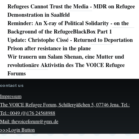
Refugees Cannot Trust the Media - MDR on Refugee
Demonstration in Saalfeld
Reminder: An X-ray of Political Solidarity - on the
Background of the RefugeeBlackBox Part 1
Update: Christophe Cissé - Returned to Deportation
Prison after resistance in the plane
Wir trauern um Salam Shenan, eine Mutter und
revolutionäre Aktivistin des The VOICE Refugee
Forums
contact us
Impressum
The VOICE Refugee Forum, Schillergäßchen 5, 07746 Jena. Tel.:
Tel.: 0049 (0)176 24568988
Mail: thevoiceforum@gmx.de
>>>Login Button