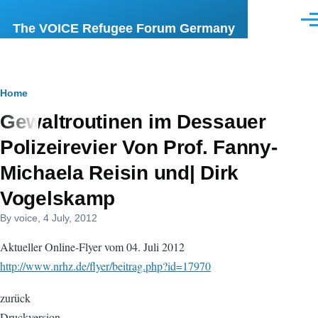
Skip to main content
Men
The VOICE Refugee Forum Germany
Breadcrumb
Home
Gewaltroutinen im Dessauer
Polizeirevier Von Prof. Fanny-
Michaela Reisin und| Dirk
Vogelskamp
By
voice
, 4 July, 2012
Aktueller Online-Flyer vom 04. Juli 2012
http://www.nrhz.de/flyer/beitrag.php?id=17970
zurück
Druckversion