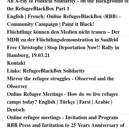
An X-ray of Political Solidarity - on the Background of
Navigation
the RefugeeBlackBox Part 1
English | French: Online RefugeeBlackBox (RBB) -
Community Campaign | Paint it Black!
Flüchtlinge können den Medien nicht trauen – Der
MDR zu der Flüchtlingsdemonstration in Saalfeld
Free Christophe | Stop Deportation Now!! Rally in
Hamburg, 19.03.21
Kontakt
Links: RefugeeBlackBox Solidarity
Mirror the refugee struggles - Observed and the
Observer
Online Refugee Meetings - How do we live refugee
camps today? English | Türkçe | Farsi | Arabic |
Deutsch
Online refugee meetings - Invitation and Program
RBB Press and Invitation to 25 Years Anniversary of