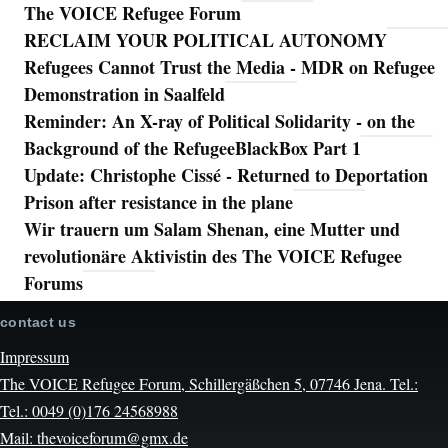
The VOICE Refugee Forum
RECLAIM YOUR POLITICAL AUTONOMY
Refugees Cannot Trust the Media - MDR on Refugee
Demonstration in Saalfeld
Reminder: An X-ray of Political Solidarity - on the
Background of the RefugeeBlackBox Part 1
Update: Christophe Cissé - Returned to Deportation
Prison after resistance in the plane
Wir trauern um Salam Shenan, eine Mutter und
revolutionäre Aktivistin des The VOICE Refugee
Forums
contact us
Impressum
The VOICE Refugee Forum, Schillergäßchen 5, 07746 Jena. Tel.:
Tel.: 0049 (0)176 24568988
Mail: thevoiceforum@gmx.de