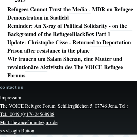
Refugees Cannot Trust the Media - MDR on Refugee
Demonstration in Saalfeld
Reminder: An X-ray of Political Solidarity - on the
Background of the RefugeeBlackBox Part 1
Update: Christophe Cissé - Returned to Deportation
Prison after resistance in the plane
Wir trauern um Salam Shenan, eine Mutter und
revolutionäre Aktivistin des The VOICE Refugee
Forums
contact us
Impressum
The VOICE Refugee Forum, Schillergäßchen 5, 07746 Jena. Tel.:
Tel.: 0049 (0)176 24568988
Mail: thevoiceforum@gmx.de
>>>Login Button