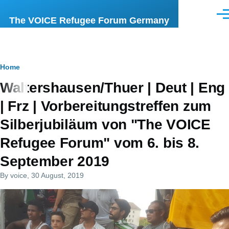
Skip to main content
Men
The VOICE Refugee Forum Germany
Breadcrumb
Home
Waltershausen/Thuer | Deut | Eng
| Frz | Vorbereitungstreffen zum
Silberjubiläum von "The VOICE
Refugee Forum" vom 6. bis 8.
September 2019
By
voice
, 30 August, 2019