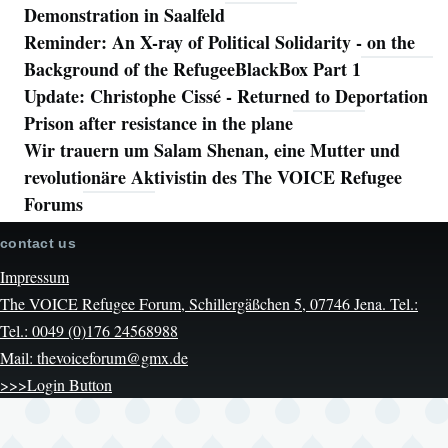
Demonstration in Saalfeld
Reminder: An X-ray of Political Solidarity - on the
Background of the RefugeeBlackBox Part 1
Update: Christophe Cissé - Returned to Deportation
Prison after resistance in the plane
Wir trauern um Salam Shenan, eine Mutter und
revolutionäre Aktivistin des The VOICE Refugee
Forums
contact us
Impressum
The VOICE Refugee Forum, Schillergäßchen 5, 07746 Jena. Tel.:
Tel.: 0049 (0)176 24568988
Mail: thevoiceforum@gmx.de
>>>Login Button