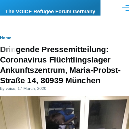
Skip to main content
Men
The VOICE Refugee Forum Germany
Breadcrumb
Home
Dringende Pressemitteilung:
Coronavirus Flüchtlingslager
Ankunftszentrum, Maria-Probst-
Straße 14, 80939 München
By
voice
, 17 March, 2020