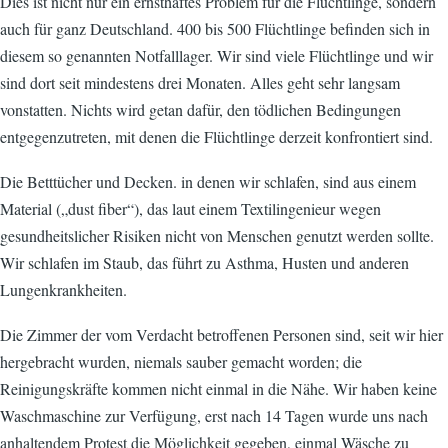
Dies ist nicht nur ein ernsthaftes Problem für die Flüchtlinge, sondern
auch für ganz Deutschland. 400 bis 500 Flüchtlinge befinden sich in
diesem so genannten Notfalllager. Wir sind viele Flüchtlinge und wir
sind dort seit mindestens drei Monaten. Alles geht sehr langsam
vonstatten. Nichts wird getan dafür, den tödlichen Bedingungen
entgegenzutreten, mit denen die Flüchtlinge derzeit konfrontiert sind.
Die Betttücher und Decken. in denen wir schlafen, sind aus einem
Material („dust fiber“), das laut einem Textilingenieur wegen
gesundheitslicher Risiken nicht von Menschen genutzt werden sollte.
Wir schlafen im Staub, das führt zu Asthma, Husten und anderen
Lungenkrankheiten.
Die Zimmer der vom Verdacht betroffenen Personen sind, seit wir hier
hergebracht wurden, niemals sauber gemacht worden; die
Reinigungskräfte kommen nicht einmal in die Nähe. Wir haben keine
Waschmaschine zur Verfügung, erst nach 14 Tagen wurde uns nach
anhaltendem Protest die Möglichkeit gegeben, einmal Wäsche zu