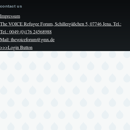
contact us
Impressum
The VOICE Refugee Forum, Schillergäßchen 5, 07746 Jena. Tel.:
Tel.: 0049 (0)176 24568988
Mail: thevoiceforum@gmx.de
>>>Login Button