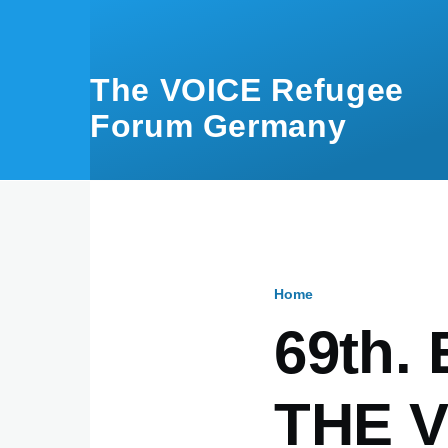
Skip to main content
The VOICE Refugee
Forum Germany
Home
Breadcru
69th. 
THE V