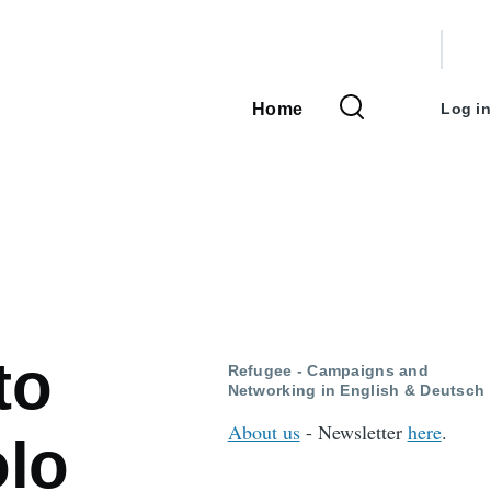
User
accou
Home
Log in
Main
menu
navigation
to
Refugee - Campaigns and
Networking in English & Deutsch
About us
- Newsletter
here
.
lo