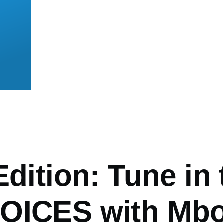
mb
Edition: Tune in 
OICES with Mbo