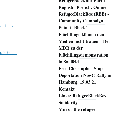
RefugeeBlackBox Part 1
English | French: Online
RefugeeBlackBox (RBB) -
Community Campaign |
rch-in-…
Paint it Black!
Flüchtlinge können den
Medien nicht trauen – Der
MDR zu der
arch-in-…
Flüchtlingsdemonstration
in Saalfeld
Free Christophe | Stop
Deportation Now!! Rally in
Hamburg, 19.03.21
Kontakt
Links: RefugeeBlackBox
Solidarity
Mirror the refugee