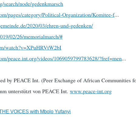
org/search/node/gedenkmarsch
om/pages/category/Political-Organization/Komitee-f
...
kagemeinde.de/2020/03/ehren-und-gedenken/
n/2019/02/26/memorialmarch/#
.com/watch?v=XPuHRVtW2bI
com/peace.int.org/videos/1069059799783628/?fref=men
...
ted by PEACE Int. (Peer Exchange of African Communities f
m unterstützt von PEACE Int.
www.peace-int.org
to THE VOICES with Mbolo Yufanyi