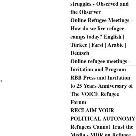
struggles - Observed and
the Observer
Online Refugee Meetings -
How do we live refugee
camps today? English |
Türkçe | Farsi | Arabic |
Deutsch
Online refugee meetings -
Invitation and Program
RBB Press and Invitation
or
to 25 Years Anniversary of
The VOICE Refugee
Forum
RECLAIM YOUR
POLITICAL AUTONOMY
Refugees Cannot Trust the
Media - MDR on Refugee