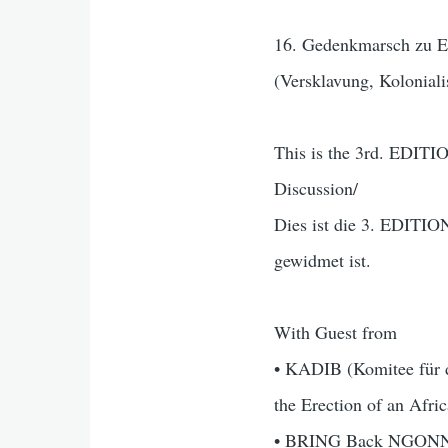
16. Gedenkmarsch zu E
(Versklavung, Kolonial
This is the 3rd. EDIT
Discussion/
Dies ist die 3. EDITI
gewidmet ist.
With Guest from
• KADIB (Komitee für d
the Erection of an Afri
• BRING Back NGONN