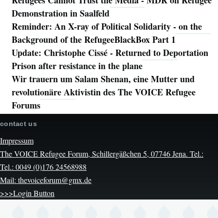
Demonstration in Saalfeld
Reminder: An X-ray of Political Solidarity - on the
Background of the RefugeeBlackBox Part 1
Update: Christophe Cissé - Returned to Deportation
Prison after resistance in the plane
Wir trauern um Salam Shenan, eine Mutter und
revolutionäre Aktivistin des The VOICE Refugee
Forums
contact us
Impressum
The VOICE Refugee Forum, Schillergäßchen 5, 07746 Jena. Tel.:
Tel.: 0049 (0)176 24568988
Mail: thevoiceforum@gmx.de
>>>Login Button