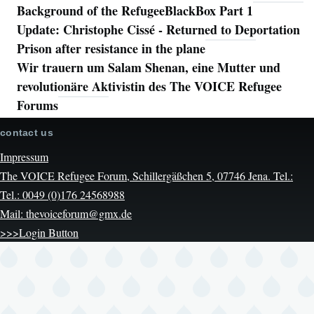
Background of the RefugeeBlackBox Part 1
Update: Christophe Cissé - Returned to Deportation
Prison after resistance in the plane
Wir trauern um Salam Shenan, eine Mutter und
revolutionäre Aktivistin des The VOICE Refugee
Forums
contact us
Impressum
The VOICE Refugee Forum, Schillergäßchen 5, 07746 Jena. Tel.:
Tel.: 0049 (0)176 24568988
Mail: thevoiceforum@gmx.de
>>>Login Button