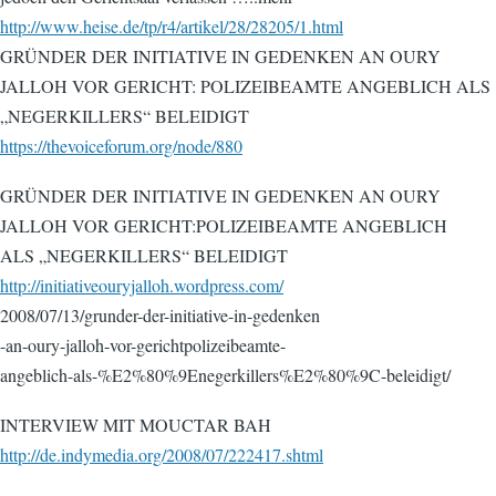
http://www.heise.de/tp/r4/artikel/28/28205/1.html
GRÜNDER DER INITIATIVE IN GEDENKEN AN OURY
JALLOH VOR GERICHT: POLIZEIBEAMTE ANGEBLICH ALS
„NEGERKILLERS“ BELEIDIGT
https://thevoiceforum.org/node/880
GRÜNDER DER INITIATIVE IN GEDENKEN AN OURY
JALLOH VOR GERICHT:POLIZEIBEAMTE ANGEBLICH
ALS „NEGERKILLERS“ BELEIDIGT
http://initiativeouryjalloh.wordpress.com/
2008/07/13/grunder-der-initiative-in-gedenken
-an-oury-jalloh-vor-gerichtpolizeibeamte-
angeblich-als-%E2%80%9Enegerkillers%E2%80%9C-beleidigt/
INTERVIEW MIT MOUCTAR BAH
http://de.indymedia.org/2008/07/222417.shtml