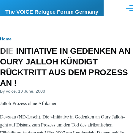
Skip to main content
Men
The VOICE Refugee Forum Germany
Breadcrumb
Home
DIE INITIATIVE IN GEDENKEN AN
OURY JALLOH KÜNDIGT
RÜCKTRITT AUS DEM PROZESS
AN !
By
voice
, 13 June, 2008
Jalloh-Prozess ohne Afrikaner
De«ssau (ND-Lasch). Die »Initiative in Gedenken an Oury Jalloh«
geht auf Distanz zum Prozess um den Tod des afrikanischen
Flüchtlings, in dem seit März 2007 am Landgericht Dessau geklärt