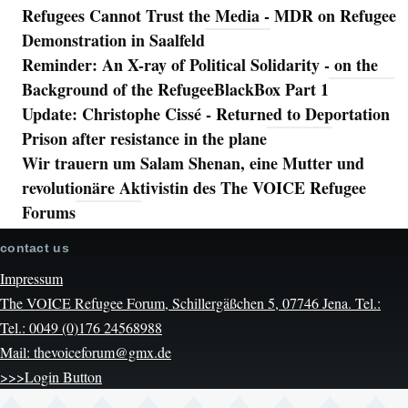
Refugees Cannot Trust the Media - MDR on Refugee
Demonstration in Saalfeld
Reminder: An X-ray of Political Solidarity - on the
Background of the RefugeeBlackBox Part 1
Update: Christophe Cissé - Returned to Deportation
Prison after resistance in the plane
Wir trauern um Salam Shenan, eine Mutter und
revolutionäre Aktivistin des The VOICE Refugee
Forums
contact us
Impressum
The VOICE Refugee Forum, Schillergäßchen 5, 07746 Jena. Tel.:
Tel.: 0049 (0)176 24568988
Mail: thevoiceforum@gmx.de
>>>Login Button