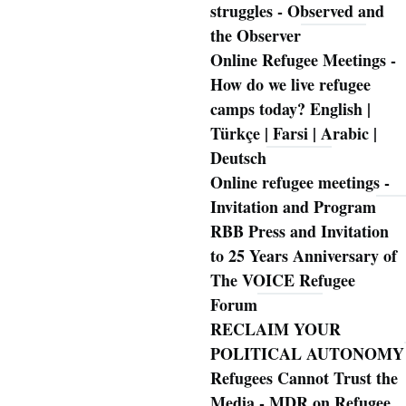
struggles - Observed and
the Observer
Online Refugee Meetings -
How do we live refugee
camps today? English |
Türkçe | Farsi | Arabic |
Deutsch
Online refugee meetings -
Invitation and Program
RBB Press and Invitation
to 25 Years Anniversary of
The VOICE Refugee
Forum
RECLAIM YOUR
POLITICAL AUTONOMY
Refugees Cannot Trust the
Media - MDR on Refugee