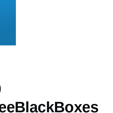
mb
0
eeBlackBoxes