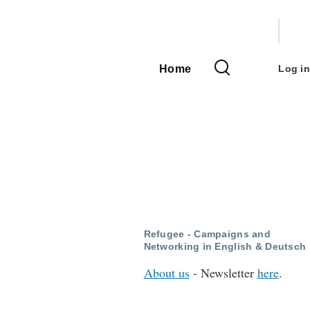
User
accou
Home
Log in
Main
menu
navigation
Refugee - Campaigns and
Networking in English & Deutsch
About us
- Newsletter
here
.