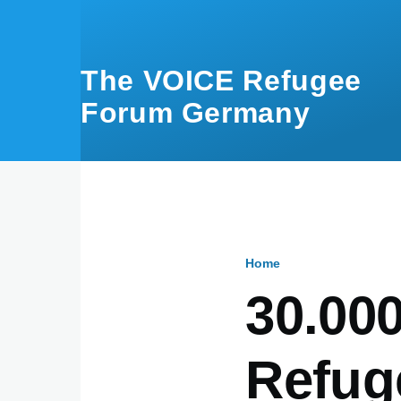
Skip to main content
The VOICE Refugee
Forum Germany
Home
Breadcru
30.00
Refug