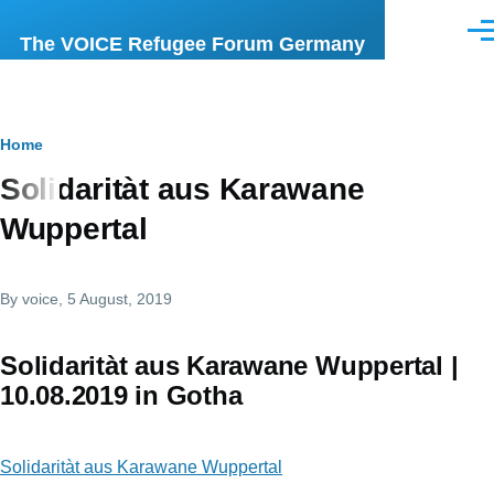
Skip to main content
Men
The VOICE Refugee Forum Germany
Breadcrumb
Home
Solidaritàt aus Karawane
Wuppertal
By
voice
, 5 August, 2019
Solidaritàt aus Karawane Wuppertal |
10.08.2019 in Gotha
Solidaritàt aus Karawane Wuppertal