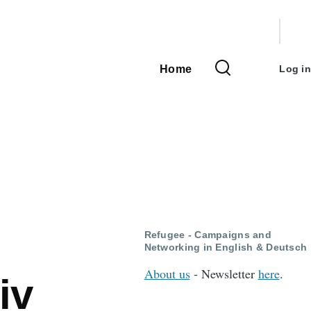
User
accou
Home
Log in
Main
menu
navigation
Refugee - Campaigns and
Networking in English & Deutsch
About us
- Newsletter
here
.
iv