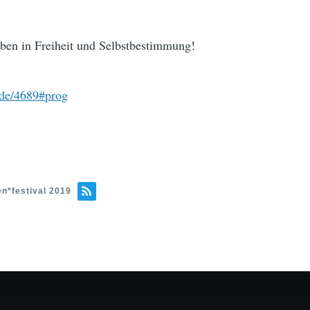
eben in Freiheit und Selbstbestimmung!
node/4689#prog
n*festival 2019