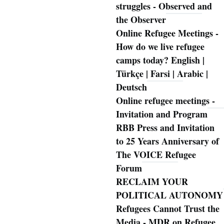
struggles - Observed and
the Observer
Online Refugee Meetings -
How do we live refugee
camps today? English |
Türkçe | Farsi | Arabic |
Deutsch
Online refugee meetings -
Invitation and Program
RBB Press and Invitation
to 25 Years Anniversary of
The VOICE Refugee
Forum
RECLAIM YOUR
POLITICAL AUTONOMY
Refugees Cannot Trust the
Media - MDR on Refugee