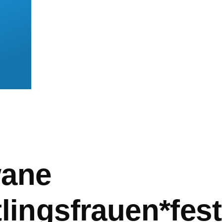
mb
ane
lingsfrauen*fest