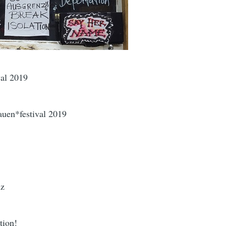
val 2019
auen*festival 2019
nz
tion!