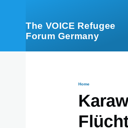
Skip to main content
The VOICE Refugee
Forum Germany
Home
Breadcru
Karaw
Flücht