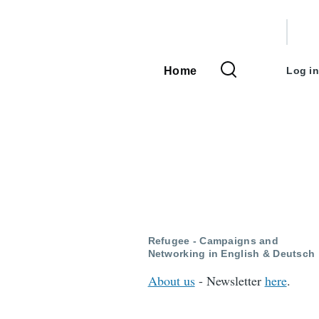
User
accou
Home
Log in
Main
menu
navigation
Refugee - Campaigns and
Networking in English & Deutsch
About us
- Newsletter
here
.