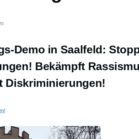
20
gs-Demo in Saalfeld: Stopp
ungen! Bekämpft Rassism
t Diskriminierungen!
en!