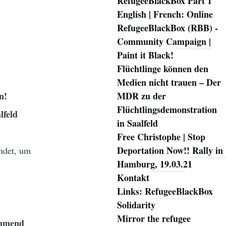
RefugeeBlackBox Part 1
English | French: Online
RefugeeBlackBox (RBB) -
Community Campaign |
Paint it Black!
Flüchtlinge können den
Medien nicht trauen – Der
n!
MDR zu der
Flüchtlingsdemonstration
lfeld
in Saalfeld
Free Christophe | Stop
Deportation Now!! Rally in
endet, um
Hamburg, 19.03.21
Kontakt
Links: RefugeeBlackBox
Solidarity
Mirror the refugee
ehmend