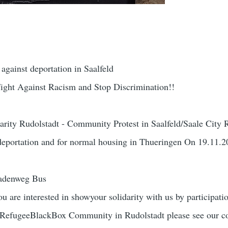
gainst deportation in Saalfeld
Fight Against Racism and Stop Discrimination!!
rity Rudolstadt - Community Protest in Saalfeld/Saale City 
deportation and for normal housing in Thueringen On 19.11.2
nadenweg Bus
ou are interested in showyour solidarity with us by participati
e RefugeeBlackBox Community in Rudolstadt please see our c