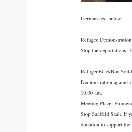
German text below:
Refugee Demonstration a
Stop the deportations! 
RefugeeBlackBox Solida
Demonstration against 
10.00 am.
Meeting Place: Prome
Stop Saalfeld Saale If y
donation to support th