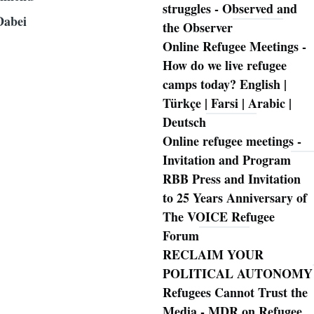
struggles - Observed and
Dabei
the Observer
Online Refugee Meetings -
How do we live refugee
camps today? English |
Türkçe | Farsi | Arabic |
Deutsch
Online refugee meetings -
Invitation and Program
RBB Press and Invitation
to 25 Years Anniversary of
The VOICE Refugee
Forum
RECLAIM YOUR
POLITICAL AUTONOMY
Refugees Cannot Trust the
Media - MDR on Refugee