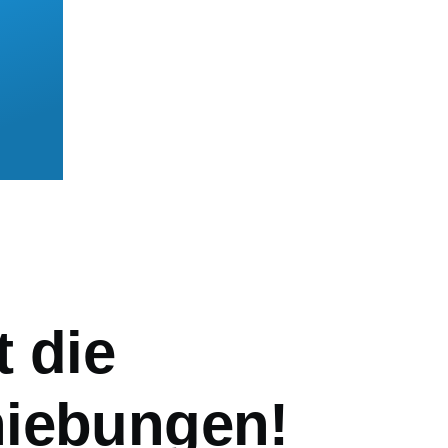
mb
 die
iebungen!