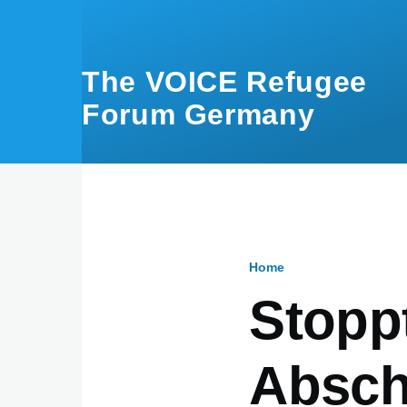
Skip to main content
The VOICE Refugee
Forum Germany
Home
Breadcru
Stoppt
Absch