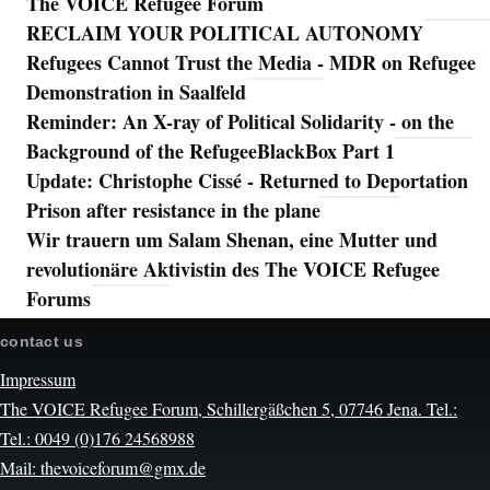
The VOICE Refugee Forum
RECLAIM YOUR POLITICAL AUTONOMY
Refugees Cannot Trust the Media - MDR on Refugee
Demonstration in Saalfeld
Reminder: An X-ray of Political Solidarity - on the
Background of the RefugeeBlackBox Part 1
Update: Christophe Cissé - Returned to Deportation
Prison after resistance in the plane
Wir trauern um Salam Shenan, eine Mutter und
revolutionäre Aktivistin des The VOICE Refugee
Forums
contact us
Impressum
The VOICE Refugee Forum, Schillergäßchen 5, 07746 Jena. Tel.:
Tel.: 0049 (0)176 24568988
Mail: thevoiceforum@gmx.de