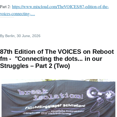
Part 2:
https://www.mixcloud.com/TheVOICES/87-edition-of-the-
voices-connecting-…
By
Berlin
, 30 June, 2026
87th Edition of The VOICES on Reboot
fm - "Connecting the dots... in our
Struggles – Part 2 (Two)