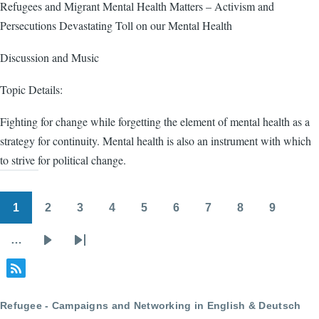
Refugees and Migrant Mental Health Matters – Activism and
Persecutions Devastating Toll on our Mental Health
Discussion and Music
Topic Details:
Fighting for change while forgetting the element of mental health as a
strategy for continuity. Mental health is also an instrument with which
to strive for political change.
1
2
3
4
5
6
7
8
9
Pagination
Page
Page
Page
Page
Page
Page
Page
Page
Page
…
Next
Last
page
page
Refugee - Campaigns and Networking in English & Deutsch