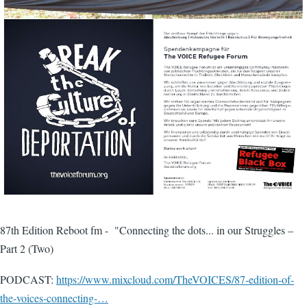
87th Edition Reboot fm - "Connecting the dots... in our Struggles –
Part 2 (Two)
PODCAST:
https://www.mixcloud.com/TheVOICES/87-edition-of-
the-voices-connecting-…