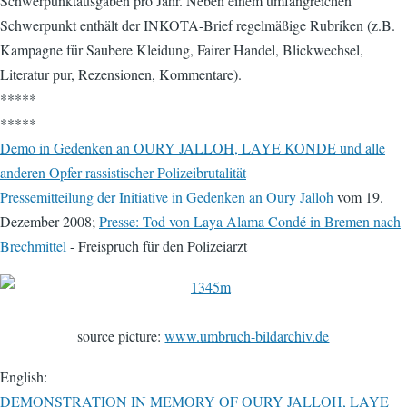
Schwerpunktausgaben pro Jahr. Neben einem umfangreichen
Schwerpunkt enthält der INKOTA-Brief regelmäßige Rubriken (z.B.
Kampagne für Saubere Kleidung, Fairer Handel, Blickwechsel,
Literatur pur, Rezensionen, Kommentare).
*****
*****
Demo in Gedenken an OURY JALLOH, LAYE KONDE und alle
anderen Opfer rassistischer Polizeibrutalität
Pressemitteilung der Initiative in Gedenken an Oury Jalloh
vom 19.
Dezember 2008;
Presse: Tod von Laya Alama Condé in Bremen nach
Brechmittel
- Freispruch für den Polizeiarzt
source picture:
www.umbruch-bildarchiv.de
English:
DEMONSTRATION IN MEMORY OF OURY JALLOH, LAYE