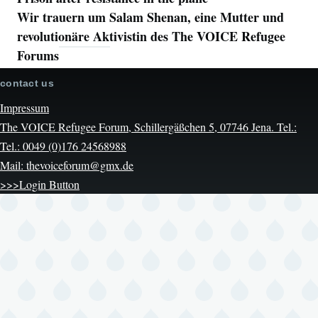
Wir trauern um Salam Shenan, eine Mutter und
revolutionäre Aktivistin des The VOICE Refugee
Forums
contact us
Impressum
The VOICE Refugee Forum, Schillergäßchen 5, 07746 Jena. Tel.:
Tel.: 0049 (0)176 24568988
Mail: thevoiceforum@gmx.de
>>>Login Button