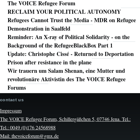
The VOICE Refugee Forum
RECLAIM YOUR POLITICAL AUTONOMY
Refugees Cannot Trust the Media - MDR on Refugee
Demonstration in Saalfeld
Reminder: An X-ray of Political Solidarity - on the
Background of the RefugeeBlackBox Part 1
Update: Christophe Cissé - Returned to Deportation
Prison after resistance in the plane
Wir trauern um Salam Shenan, eine Mutter und
revolutionäre Aktivistin des The VOICE Refugee
Forums
contact us
Impressum
The VOICE Refugee Forum, Schillergäßchen 5, 07746 Jena. Tel.:
Tel.: 0049 (0)176 24568988
Mail: thevoiceforum@gmx.de