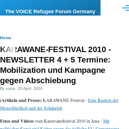
Skip to main content
Men
The VOICE Refugee Forum Germany
Breadcrumb
Home
KARAWANE-FESTIVAL 2010 -
NEWSLETTER 4 + 5 Termine:
Mobilization und Kampagne
gegen Abschiebung
By
voice
, 20 April, 2010
(Artikeln und Presse)
KARAWANE Festival -
Eine Bastion der
Menschlichkeit und der Solidarität
Fotos und Videos
vom Karawanefestival 2010 in Jena -
Mit
politischer Kunst und Kultur gegen das tödliche EU-Grenzregime