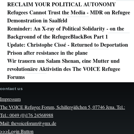
RECLAIM YOUR POLITICAL AUTONOMY
Refugees Cannot Trust the Media - MDR on Refugee
Demonstration in Saalfeld
Reminder: An X-ray of Political Solidarity - on the
Background of the RefugeeBlackBox Part 1
Update: Christophe Cissé - Returned to Deportation
Prison after resistance in the plane
Wir trauern um Salam Shenan, eine Mutter und
revolutionäre Aktivistin des The VOICE Refugee
Forums
contact us
Impressum
The VOICE Refugee Forum, Schillergäßchen 5, 07746 Jena. Tel.:
Tel.: 0049 (0)176 24568988
Mail: thevoiceforum@gmx.de
>>>Login Button