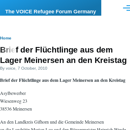
Skip to main content
Men
The VOICE Refugee Forum Germany
Breadcrumb
Home
Brief der Flüchtlinge aus dem
Lager Meinersen an den Kreistag
By
voice
, 7 October, 2010
Brief der Flüchtlinge aus dem Lager Meinersen an den Kreistag
Asylbewerber
Wiesenweg 23
38536 Meinersen
An den Landkreis Gifhorn und die Gemeinde Meinersen
an die Landrätin Marion Lau und den Bürgermeister Heinrich Wrede