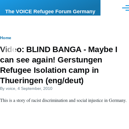
Skip to main content
Men
The VOICE Refugee Forum Germany
Breadcrumb
Home
Video: BLIND BANGA - Maybe I
can see again! Gerstungen
Refugee Isolation camp in
Thueringen (eng/deut)
By
voice
, 4 September, 2010
This is a story of racist discrimination and social injustice in Germany.