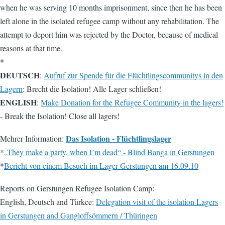
when he was serving 10 months imprisonment, since then he has been
left alone in the isolated refugee camp without any rehabilitation. The
attempt to deport him was rejected by the Doctor, because of medical
reasons at that time.
*
DEUTSCH
:
Aufruf zur Spende für die Flüchtlingscommunitys in den
Lagern
: Brecht die Isolation! Alle Lager schließen!
ENGLISH
:
Make Donation for the Refugee Community in the lagers!
- Break the Isolation! Close all lagers!
Das Isolation - Flüchtlingslager
Mehrer Information:
*
„They make a party, when I’m dead“ - Blind Banga in Gerstungen
*
Bericht von einem Besuch im Lager Gerstungen am 16.09.10
Reports on Gerstungen Refugee Isolation Camp:
English, Deutsch and Türkce:
Delegation visit of the isolation Lagers
in Gerstungen and Gangloffsömmern / Thüringen