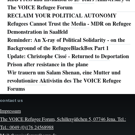
The VOICE Refugee Forum
RECLAIM YOUR POLITICAL AUTONOMY
Refugees Cannot Trust the Media - MDR on Refugee
Demonstration in Saalfeld
Reminder: An X-ray of Political Solidarity - on the
Background of the RefugeeBlackBox Part 1
Update: Christophe Cissé - Returned to Deportation
Prison after resistance in the plane
Wir trauern um Salam Shenan, eine Mutter und
revolutionäre Aktivistin des The VOICE Refugee
Forums
contact us
Impressum
The VOICE Refugee Forum, Schillergäßchen 5, 07746 Jena. Tel.:
Tel.: 0049 (0)176 24568988