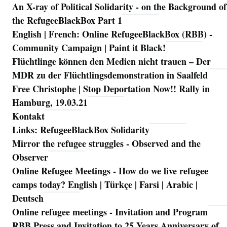
An X-ray of Political Solidarity - on the Background of
Navigation
the RefugeeBlackBox Part 1
English | French: Online RefugeeBlackBox (RBB) -
Community Campaign | Paint it Black!
Flüchtlinge können den Medien nicht trauen – Der
MDR zu der Flüchtlingsdemonstration in Saalfeld
Free Christophe | Stop Deportation Now!! Rally in
Hamburg, 19.03.21
Kontakt
Links: RefugeeBlackBox Solidarity
Mirror the refugee struggles - Observed and the
Observer
Online Refugee Meetings - How do we live refugee
camps today? English | Türkçe | Farsi | Arabic |
Deutsch
Online refugee meetings - Invitation and Program
RBB Press and Invitation to 25 Years Anniversary of