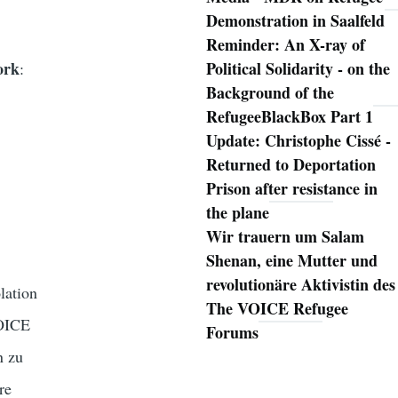
Demonstration in Saalfeld
Reminder: An X-ray of
ork
Political Solidarity - on the
:
Background of the
RefugeeBlackBox Part 1
Update: Christophe Cissé -
Returned to Deportation
Prison after resistance in
the plane
Wir trauern um Salam
Shenan, eine Mutter und
revolutionäre Aktivistin des
lation
The VOICE Refugee
VOICE
Forums
n zu
re