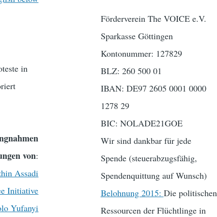
Förderverein The VOICE e.V.
Sparkasse Göttingen
Kontonummer: 127829
teste in
BLZ: 260 500 01
riert
IBAN: DE97 2605 0001 0000
1278 29
BIC: NOLADE21GOE
lungnahmen
Wir sind dankbar für jede
ungen von
:
Spende (steuerabzugsfähig,
hin Assadi
Spendenquittung auf Wunsch)
Initiative
Belohnung 2015:
Die politischen
lo Yufanyi
Ressourcen der Flüchtlinge in