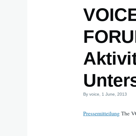
VOIC
FORUM
Aktivi
Unter
By
voice
, 1 June, 2013
Pressemitteilung
The VO