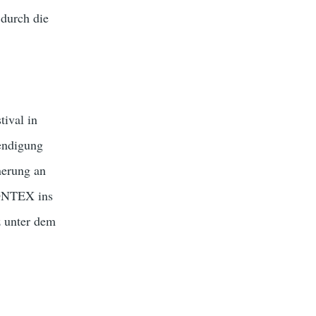
 durch die
ival in
endigung
nerung an
RONTEX ins
z unter dem