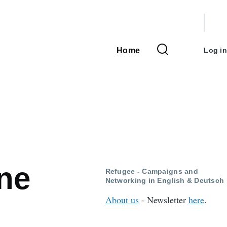
User
accou
Home
Log in
Main
menu
navigation
ne
Refugee - Campaigns and
Networking in English & Deutsch
About us
- Newsletter
here
.