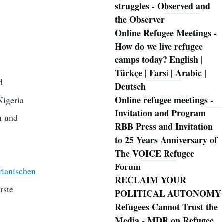
struggles - Observed and
the Observer
Online Refugee Meetings -
How do we live refugee
camps today? English |
Türkçe | Farsi | Arabic |
d
Deutsch
Online refugee meetings -
Nigeria
Invitation and Program
n und
RBB Press and Invitation
to 25 Years Anniversary of
The VOICE Refugee
Forum
rianischen
RECLAIM YOUR
rste
POLITICAL AUTONOMY
Refugees Cannot Trust the
Media - MDR on Refugee