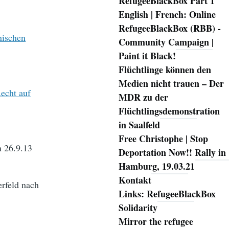
RefugeeBlackBox Part 1
English | French: Online
RefugeeBlackBox (RBB) -
nischen
Community Campaign |
Paint it Black!
Flüchtlinge können den
Medien nicht trauen – Der
Recht auf
MDR zu der
Flüchtlingsdemonstration
in Saalfeld
Free Christophe | Stop
m 26.9.13
Deportation Now!! Rally in
Hamburg, 19.03.21
Kontakt
erfeld nach
Links: RefugeeBlackBox
Solidarity
Mirror the refugee