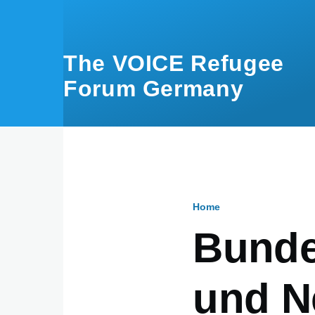
Skip to main content
The VOICE Refugee
Forum Germany
Home
Breadcru
Bunde
und N