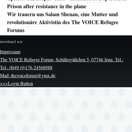
Prison after resistance in the plane
Wir trauern um Salam Shenan, eine Mutter und
revolutionäre Aktivistin des The VOICE Refugee
Forums
contact us
Impressum
The VOICE Refugee Forum, Schillergäßchen 5, 07746 Jena. Tel.:
Tel.: 0049 (0)176 24568988
Mail: thevoiceforum@gmx.de
>>>Login Button