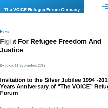
Skip to main content
Men
The VOICE Refugee Forum Germany
Breadcrumb
Home
Fight For Refugee Freedom And
Justice
By
voice
, 11 September, 2019
Invitation to the Silver Jubilee 1994 -201
Years Anniversary of “The VOICE” Refu
Forum