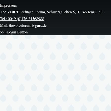
Impressum
The VOICE Refugee Forum, Schillergäßchen 5, 07746 Jena. Tel.:
Tel.: 0049 (0)176 24568988
Mail: thevoiceforum@gmx.de
>>>Login Button