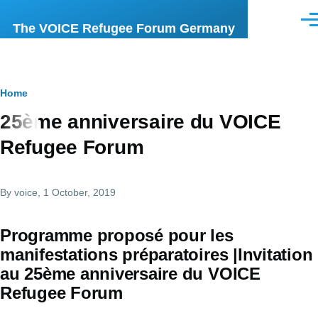
Skip to main content
Men
The VOICE Refugee Forum Germany
Breadcrumb
Home
25ème anniversaire du VOICE
Refugee Forum
By
voice
, 1 October, 2019
Programme proposé pour les
manifestations préparatoires |Invitation
au 25ème anniversaire du VOICE
Refugee Forum