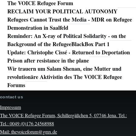
The VOICE Refugee Forum
RECLAIM YOUR POLITICAL AUTONOMY
Refugees Cannot Trust the Media - MDR on Refugee
Demonstration in Saalfeld
Reminder: An X-ray of Political Solidarity - on the
Background of the RefugeeBlackBox Part 1
Update: Christophe Cissé - Returned to Deportation
Prison after resistance in the plane
Wir trauern um Salam Shenan, eine Mutter und
revolutionäre Aktivistin des The VOICE Refugee
Forums
contact us
Impressum
The VOICE Refugee Forum, Schillergäßchen 5, 07746 Jena. Tel.:
Tel.: 0049 (0)176 24568988
Mail: thevoiceforum@gmx.de