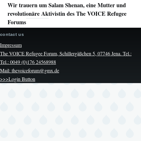
Wir trauern um Salam Shenan, eine Mutter und
revolutionäre Aktivistin des The VOICE Refugee
Forums
contact us
Impressum
The VOICE Refugee Forum, Schillergäßchen 5, 07746 Jena. Tel.:
Tel.: 0049 (0)176 24568988
Mail: thevoiceforum@gmx.de
>>>Login Button