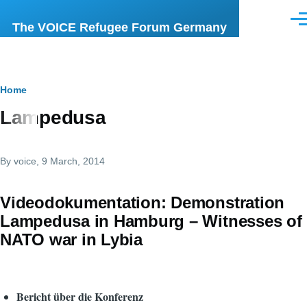
Skip to main content
Men
The VOICE Refugee Forum Germany
Breadcrumb
Home
Lampedusa
By
voice
, 9 March, 2014
Videodokumentation: Demonstration
Lampedusa in Hamburg – Witnesses of
NATO war in Lybia
Bericht über die Konferenz