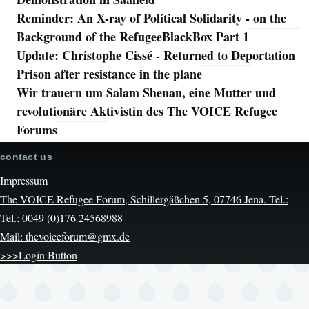
Reminder: An X-ray of Political Solidarity - on the
Background of the RefugeeBlackBox Part 1
Update: Christophe Cissé - Returned to Deportation
Prison after resistance in the plane
Wir trauern um Salam Shenan, eine Mutter und
revolutionäre Aktivistin des The VOICE Refugee
Forums
contact us
Impressum
The VOICE Refugee Forum, Schillergäßchen 5, 07746 Jena. Tel.:
Tel.: 0049 (0)176 24568988
Mail: thevoiceforum@gmx.de
>>>Login Button