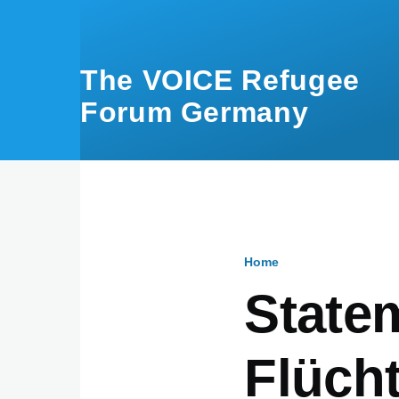
Skip to main content
The VOICE Refugee
Forum Germany
Home
Breadcru
State
Flücht