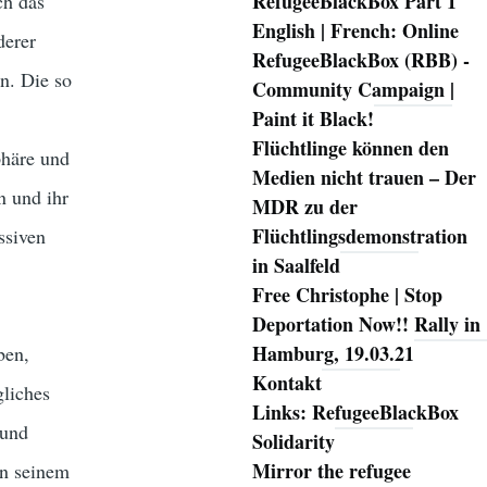
RefugeeBlackBox Part 1
ch das
English | French: Online
derer
RefugeeBlackBox (RBB) -
n. Die so
Community Campaign |
Paint it Black!
Flüchtlinge können den
phäre und
Medien nicht trauen – Der
n und ihr
MDR zu der
Flüchtlingsdemonstration
ssiven
in Saalfeld
Free Christophe | Stop
Deportation Now!! Rally in
Hamburg, 19.03.21
ben,
Kontakt
gliches
Links: RefugeeBlackBox
 und
Solidarity
Mirror the refugee
in seinem