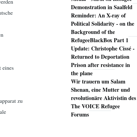
werden
Demonstration in Saalfeld
utsche
Reminder: An X-ray of
Political Solidarity - on the
Background of the
en
RefugeeBlackBox Part 1
Update: Christophe Cissé -
Returned to Deportation
Prison after resistance in
t eines
the plane
Wir trauern um Salam
Shenan, eine Mutter und
revolutionäre Aktivistin des
apparat zu
The VOICE Refugee
ale
Forums