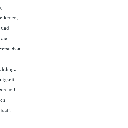
n,
e lernen,
n und
 die
versuchen.
chtlinge
digkeit
uben und
hen
lucht