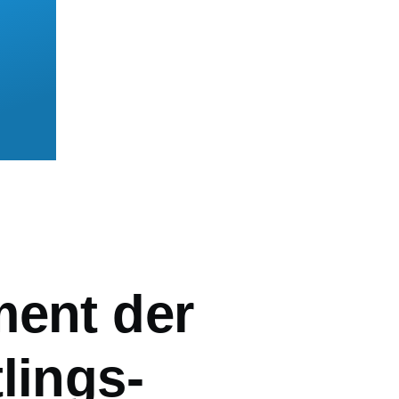
mb
ment der
lings-