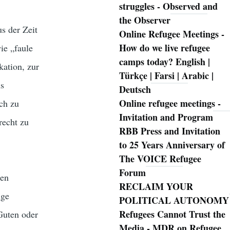
struggles - Observed and
the Observer
s der Zeit
Online Refugee Meetings -
How do we live refugee
ie „faule
camps today? English |
kation, zur
Türkçe | Farsi | Arabic |
ns
Deutsch
Online refugee meetings -
ch zu
Invitation and Program
recht zu
RBB Press and Invitation
to 25 Years Anniversary of
The VOICE Refugee
Forum
den
RECLAIM YOUR
ige
POLITICAL AUTONOMY
Refugees Cannot Trust the
Guten oder
Media - MDR on Refugee