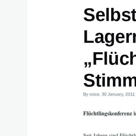
Selbst
Lager
„Flüc
Stimm
By
voice
, 30 January, 2011
Flüchtlingskonferenz i
Seit Jahren sind Flücht