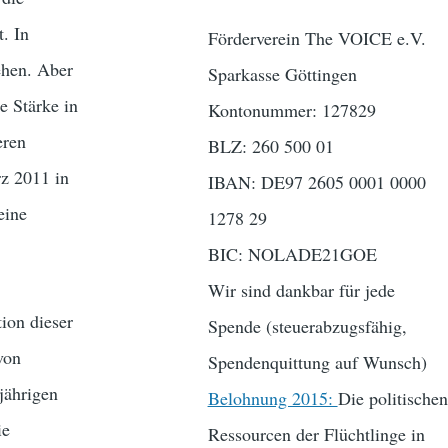
. In
Förderverein The VOICE e.V.
ehen. Aber
Sparkasse Göttingen
e Stärke in
Kontonummer: 127829
eren
BLZ: 260 500 01
rz 2011 in
IBAN: DE97 2605 0001 0000
eine
1278 29
BIC: NOLADE21GOE
Wir sind dankbar für jede
ion dieser
Spende (steuerabzugsfähig,
von
Spendenquittung auf Wunsch)
jährigen
Belohnung 2015:
Die politischen
ie
Ressourcen der Flüchtlinge in