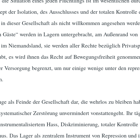
 die Situation eines jeden Flüchtlings ist im wesentlichen dur
pt der Isolation, des Ausschlusses und der totalen Kontrolle 
 in dieser Gesellschaft als nicht willkommen angesehen werde
 Gäste“ werden in Lagern untergebracht, am Außenrand von
m Niemandsland, sie werden aller Rechte bezüglich Privats
bt, es wird ihnen das Recht auf Bewegungsfreiheit genomme
r Versorgung begrenzt, um nur einige wenige unter den repre
n.
inge als Feinde der Gesellschaft dar, die wehrlos zu bleiben ha
stematischer Zerstörung unvermindert vonstattengeht. Ihr tä
 instrumentalisiertem Hass, Diskriminierung, totaler Kontrolle
mus. Das Lager als zentralem Instrument von Repression und 