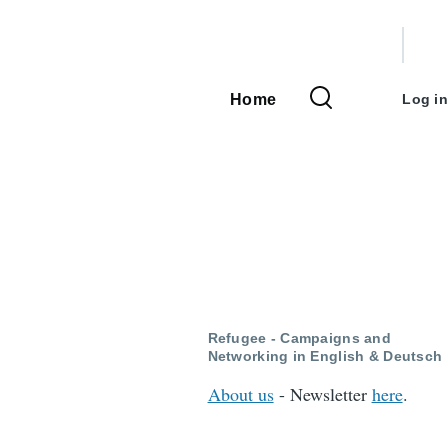
User
accou
Home
Log in
Main
menu
navigation
Refugee - Campaigns and
Networking in English & Deutsch
About us
- Newsletter
here
.