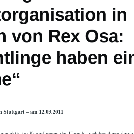
organisation in
n von Rex Osa:
htlinge haben ei
e“
n Stuttgart – am 12.03.2011
linge aktiv im Kampf gegen das Unrecht, welches ihnen durch