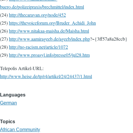
buero.de/polizeipraxis/brechmittel/index.html
(24)
http://thecaravan.org/node/452
(25)
https://thevoiceforum.org/Bruder_Achidi_John
(26)
http://www.nitakaa-maisha.de/Maisha.html
(27)
http://www.aamirageeb.de/ageeb/index.php
?~{3ff57a8a28ccb}
(28)
http://no-racism.net/article/1072
(29)
http://www.proasyl.info/presse05/jul28.htm
Telepolis Artikel-URL:
http://www.heise.de/tp/r4/artikel/24/24437/1.html
Languages
German
Topics
African Community