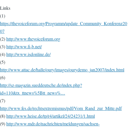
Links
(1)
https://thevoiceforum.org/Programm/update_Community_Konferenz20
07
(2)
http://www.thevoiceforum.org
(3)
http://www.fi-b.net/
(4)
http://www.isdonline.de/
(5)
http://www.attac.de/halle/oury/images/ourydemo_jan2007/index.html
(6)
http://sz-magazin.sueddeutsche.de/index.php?
id=110&tx_ttnews%5Btt_news%…
(7)
http://www.fes.de/rechtsextremismus/pdf/Vom_Rand_zur_Mitte.pdf
(8)
http://www.heise.de/tp/r4/artikel/24/24231/1.html
(9)
http://www.mdr.de/nachrichten/meldungen/sachsen-