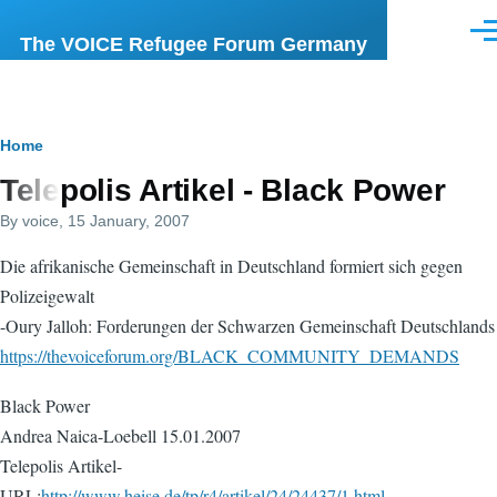
Skip to main content
Men
The VOICE Refugee Forum Germany
Breadcrumb
Home
Telepolis Artikel - Black Power
By
voice
, 15 January, 2007
Die afrikanische Gemeinschaft in Deutschland formiert sich gegen
Polizeigewalt
-Oury Jalloh: Forderungen der Schwarzen Gemeinschaft Deutschlands
https://thevoiceforum.org/BLACK_COMMUNITY_DEMANDS
Black Power
Andrea Naica-Loebell 15.01.2007
Telepolis Artikel-
URL:
http://www.heise.de/tp/r4/artikel/24/24437/1.html