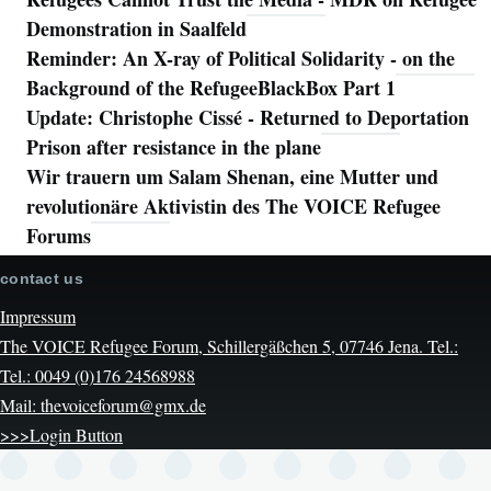
Demonstration in Saalfeld
Reminder: An X-ray of Political Solidarity - on the
Background of the RefugeeBlackBox Part 1
Update: Christophe Cissé - Returned to Deportation
Prison after resistance in the plane
Wir trauern um Salam Shenan, eine Mutter und
revolutionäre Aktivistin des The VOICE Refugee
Forums
contact us
Impressum
The VOICE Refugee Forum, Schillergäßchen 5, 07746 Jena. Tel.:
Tel.: 0049 (0)176 24568988
Mail: thevoiceforum@gmx.de
>>>Login Button