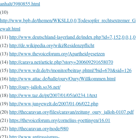
anhalt/3980855.html
(10)
http://www.bpb.de/themen/WKSLL0,0,Todesopfer_rechtsextremer_G
ewalt.html
(11)
http://www.deutschland-lagerland.de/index.php?id=7,152,0,0,1,0
(12)
http://de.wikipedia.org/wiki/Residenzpflicht
(13)
http://www.thevoiceforum.org/Apartheidgesetzen
(14)
http://carava.net/article.php?story=200609291658070
(15)
http://www.wdr.de/tv/monitor/beitrag.phtml?bid=670&sid=126
(16)
http://www.attac.de/halle/oury/Oury/Willkommen.html
(17)
http://oury-jalloh.so36.net/
(18)
http://www.taz.de/pt/2007/01/05/a0234.1/text
(19)
http://www.jungewelt.de/2007/01-06/022.php
(20)
http://thecaravan.org/files/caravan/zeitung_oury_jalloh-0107.pdf
(21)
https://thevoiceforum.org/cornelius-goettingen/16.01
(22)
http://thecaravan.org/node/980
(23)
http://www.antirassismus-