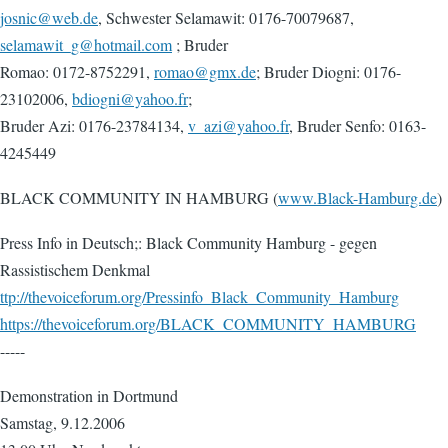
josnic@web.de
, Schwester Selamawit: 0176-70079687,
selamawit_g@hotmail.com
; Bruder
Romao: 0172-8752291,
romao@gmx.de
; Bruder Diogni: 0176-
23102006,
bdiogni@yahoo.fr
;
Bruder Azi: 0176-23784134,
v_azi@yahoo.fr
, Bruder Senfo: 0163-
4245449
BLACK COMMUNITY IN HAMBURG (
www.Black-Hamburg.de
)
Press Info in Deutsch;: Black Community Hamburg - gegen
Rassistischem Denkmal
ttp://thevoiceforum.org/Pressinfo_Black_Community_Hamburg
https://thevoiceforum.org/BLACK_COMMUNITY_HAMBURG
-----
Demonstration in Dortmund
Samstag, 9.12.2006