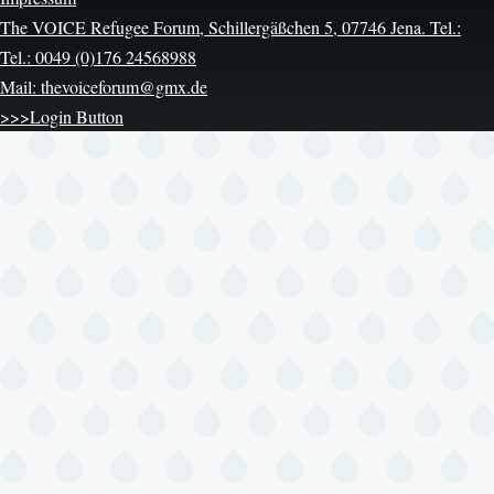
The VOICE Refugee Forum, Schillergäßchen 5, 07746 Jena. Tel.:
Tel.: 0049 (0)176 24568988
Mail: thevoiceforum@gmx.de
>>>Login Button