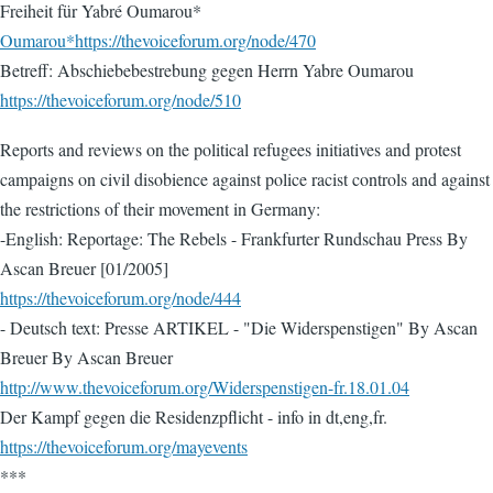
Freiheit für Yabré Oumarou*
Oumarou*https://thevoiceforum.org/node/470
Betreff: Abschiebebestrebung gegen Herrn Yabre Oumarou
https://thevoiceforum.org/node/510
Reports and reviews on the political refugees initiatives and protest
campaigns on civil disobience against police racist controls and against
the restrictions of their movement in Germany:
-English: Reportage: The Rebels - Frankfurter Rundschau Press By
Ascan Breuer [01/2005]
https://thevoiceforum.org/node/444
- Deutsch text: Presse ARTIKEL - "Die Widerspenstigen" By Ascan
Breuer By Ascan Breuer
http://www.thevoiceforum.org/Widerspenstigen-fr.18.01.04
Der Kampf gegen die Residenzpflicht - info in dt,eng,fr.
https://thevoiceforum.org/mayevents
***