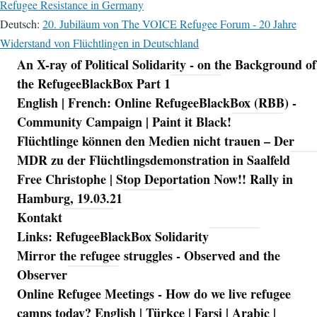
Refugee Resistance in Germany
Deutsch:
20. Jubiläum von The VOICE Refugee Forum - 20 Jahre
Widerstand von Flüchtlingen in Deutschland
An X-ray of Political Solidarity - on the Background of
Navigation
the RefugeeBlackBox Part 1
English | French: Online RefugeeBlackBox (RBB) -
Community Campaign | Paint it Black!
Flüchtlinge können den Medien nicht trauen – Der
MDR zu der Flüchtlingsdemonstration in Saalfeld
Free Christophe | Stop Deportation Now!! Rally in
Hamburg, 19.03.21
Kontakt
Links: RefugeeBlackBox Solidarity
Mirror the refugee struggles - Observed and the
Observer
Online Refugee Meetings - How do we live refugee
camps today? English | Türkçe | Farsi | Arabic |