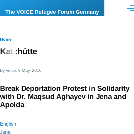
Skip to main content
Men
The VOICE Refugee Forum Germany
Breadcrumb
Home
Katzhütte
By
voice
, 9 May, 2016
Break Deportation Protest in Solidarity
with Dr. Maqsud Aghayev in Jena and
Apolda
English
Jena