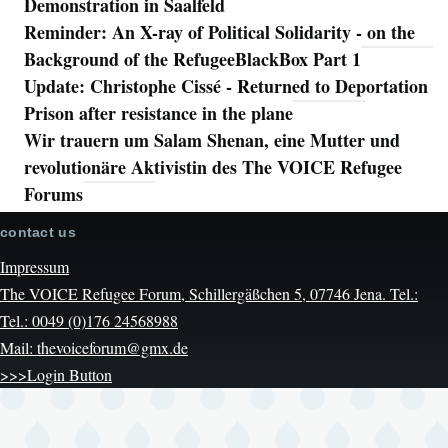
Demonstration in Saalfeld
Reminder: An X-ray of Political Solidarity - on the
Background of the RefugeeBlackBox Part 1
Update: Christophe Cissé - Returned to Deportation
Prison after resistance in the plane
Wir trauern um Salam Shenan, eine Mutter und
revolutionäre Aktivistin des The VOICE Refugee
Forums
contact us
Impressum
The VOICE Refugee Forum, Schillergäßchen 5, 07746 Jena. Tel.:
Tel.: 0049 (0)176 24568988
Mail: thevoiceforum@gmx.de
>>>Login Button