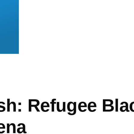
mb
sh: Refugee Bla
ena