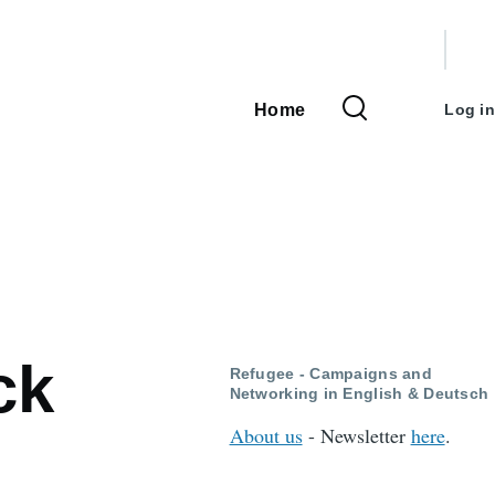
User
accou
Home
Log in
Main
menu
navigation
ck
Refugee - Campaigns and
Networking in English & Deutsch
About us
- Newsletter
here
.