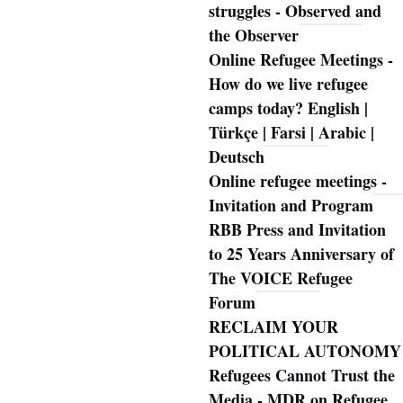
struggles - Observed and
the Observer
Online Refugee Meetings -
How do we live refugee
camps today? English |
Türkçe | Farsi | Arabic |
Deutsch
Online refugee meetings -
Invitation and Program
RBB Press and Invitation
to 25 Years Anniversary of
The VOICE Refugee
Forum
RECLAIM YOUR
POLITICAL AUTONOMY
Refugees Cannot Trust the
Media - MDR on Refugee