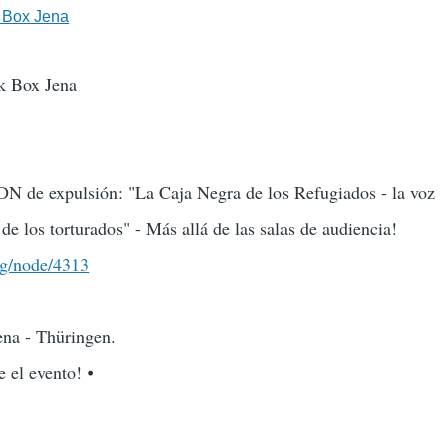
 Box Jena
k Box Jena
N de expulsión: "La Caja Negra de los Refugiados - la voz
 de los torturados" - Más allá de las salas de audiencia!
rg/node/4313
ena - Thüringen.
 el evento! ⦁