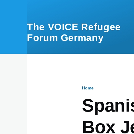
Skip to main content
The VOICE Refugee
Forum Germany
Home
Breadcru
Spani
Box J