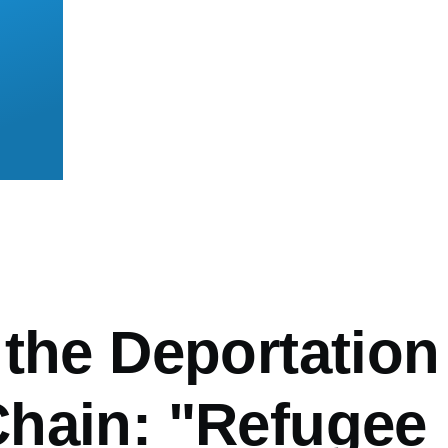
mb
 the Deportation
hain: "Refugee