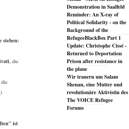
Demonstration in Saalfeld
Reminder: An X-ray of
Political Solidarity - on the
Background of the
RefugeeBlackBox Part 1
e stehen:
Update: Christophe Cissé -
Returned to Deportation
ivati
Prison after resistance in
, die
the plane
Wir trauern um Salam
 die
Shenan, eine Mutter und
revolutionäre Aktivistin des
g)
The VOICE Refugee
Forums
lten"
ist