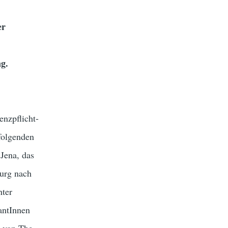
er
g.
enzpflicht-
folgenden
Jena, das
burg nach
nter
antInnen