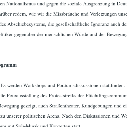
chen Nationalismus und gegen die soziale Ausgrenzung in Deu
arüber redem, wie wir die Missbräuche und Verletzungen unse
des Abschiebesystems, die gesellschaftliche Ignoranz auch de
olitiker gegenüber der menschlichen Würde und der Bewegung
rogramm
 Es werden Workshops und Podiumsdiskussionen stattfinden. P
die Fotoausstellung des Proteststreiks der Flüchtlingscommu
-Bewegung gezeigt, auch Straßentheater, Kundgebungen und e
zu unserer politischen Arena. Nach den Diskussionen und W
mm mit Soli-Musik und Konzerten statt.