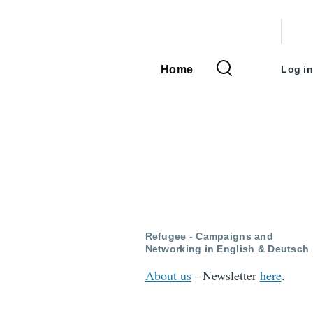
User
accou
Home
Log in
Main
menu
navigation
Refugee - Campaigns and
Networking in English & Deutsch
About us
- Newsletter
here
.