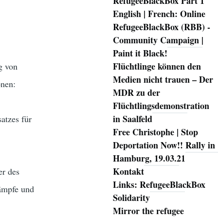
RefugeeBlackBox Part 1
English | French: Online
RefugeeBlackBox (RBB) -
Community Campaign |
Paint it Black!
Flüchtlinge können den
g von
Medien nicht trauen – Der
onen:
MDR zu der
Flüchtlingsdemonstration
in Saalfeld
atzes für
Free Christophe | Stop
Deportation Now!! Rally in
Hamburg, 19.03.21
Kontakt
er des
Links: RefugeeBlackBox
ämpfe und
Solidarity
Mirror the refugee