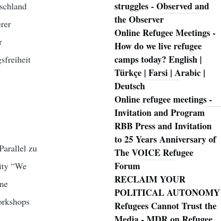
struggles - Observed and
tschland
the Observer
rer
Online Refugee Meetings -
r
How do we live refugee
camps today? English |
sfreiheit
Türkçe | Farsi | Arabic |
Deutsch
Online refugee meetings -
Invitation and Program
RBB Press and Invitation
to 25 Years Anniversary of
arallel zu
The VOICE Refugee
Forum
nity “We
RECLAIM YOUR
ine
POLITICAL AUTONOMY
orkshops
Refugees Cannot Trust the
Media - MDR on Refugee