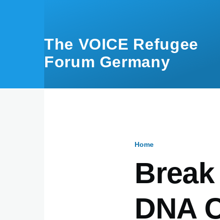
Skip to main content
The VOICE Refugee
Forum Germany
Home
Breadcru
Break
DNA C