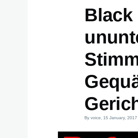
Black 
ununt
Stimm
Gequäl
Gerich
By
voice
, 15 January, 2017