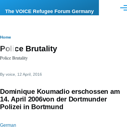
Skip to main content
Men
The VOICE Refugee Forum Germany
Breadcrumb
Home
Police Brutality
Police Brutality
By
voice
, 12 April, 2016
Dominique Koumadio erschossen am
14. April 2006von der Dortmunder
Polizei in Bortmund
German