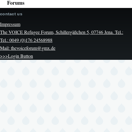
Forums
contact us
Impressum
The VOICE Refugee Forum, Schillergäßchen 5, 07746 Jena. Tel.:
Tel.: 0049 (0)176 24568988
Mail: thevoiceforum@gmx.de
>>>Login Button